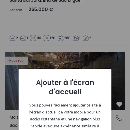
Santa Bárbara, Ilha de São Miguel
265.000 €
Acheter
2
1
110
120
280
1
2
Maison Vila Real, São Tomé do Castelo e Justes - 1575189 
Nouveau
Ajouter à l'écran
d'accueil
Vous pouvez facilement ajouter ce site à
Préf
l'écran d'accueil de votre mobile pour un
Maison Rurale
São Tomé do Castelo e Justes, Vila Real
accès instantané et une navigation plus
São Tomé do Castelo e Justes, Vila Real
rapide avec une expérience similaire à