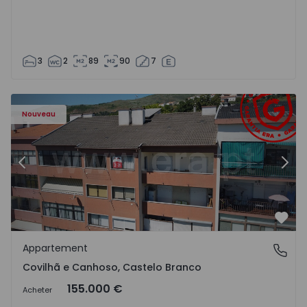
3
2
89
90
7
 - 18
Appartement T2 Covilhã, Covilhã e Canhoso - 1497806 - 1
Ap
Nouveau
Précédent
Suiv
Préf
Appartement
Covilhã e Canhoso, Castelo Branco
Covilhã e Canhoso, Castelo Branco
155.000 €
Acheter