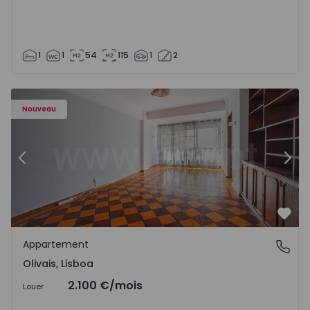
1
1
54
115
1
2
Appartement T5 Lisboa, Olivais - 1575717 - 6
Ap
Nouveau
Précédent
Suiv
Préf
Appartement
Olivais, Lisboa
Olivais, Lisboa
2.100 €
/mois
Louer