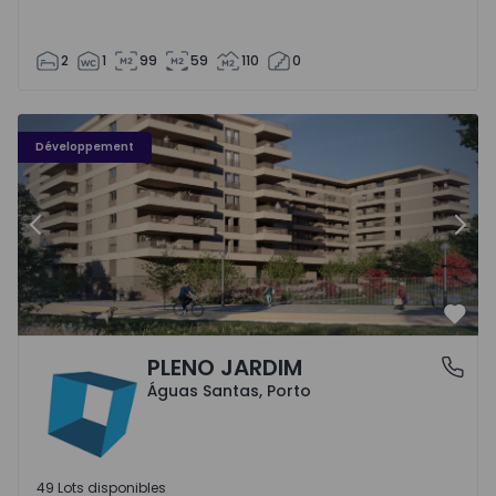
2
1
99
59
110
0
PLENO JARDIM - 3
P
Développement
Précédent
Suiv
Préf
PLENO JARDIM
Águas Santas, Porto
Águas Santas, Porto
49 Lots disponibles