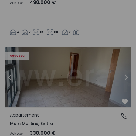
498.000 €
Acheter
4
2
119
130
2
8416 - 15
Appartement T3 Sintra, Algueirão-Mem Martins - 1528416
Ap
Nouveau
Précédent
Suiv
Préf
Appartement
Mem Martins, Sintra
Mem Martins, Sintra
330.000 €
Acheter