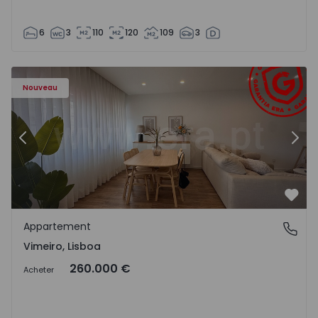
6
3
110
120
109
3
Appartement T1 Lourinhã, Vimeiro - 1575406 - 1
Ap
Nouveau
Précédent
Suiv
Préf
Appartement
Vimeiro, Lisboa
Vimeiro, Lisboa
260.000 €
Acheter