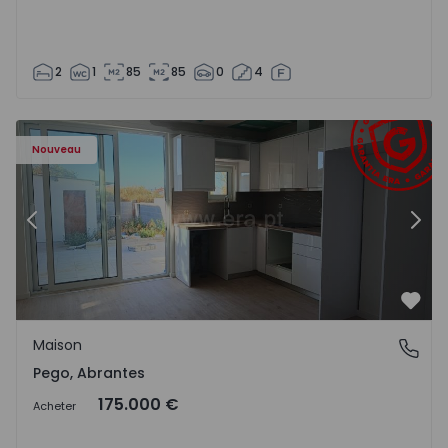
2
1
85
85
0
4
Maison T2 Abrantes, Pego - 1575171 - 9
Ma
Nouveau
Précédent
Suiv
Préf
Maison
Pego, Abrantes
Pego, Abrantes
175.000 €
Acheter