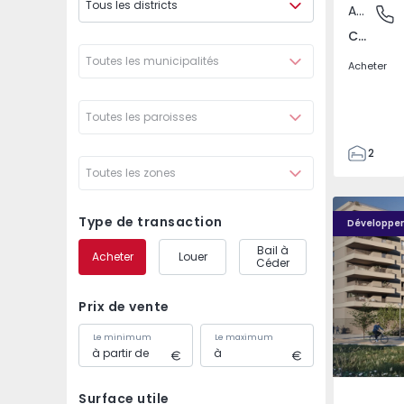
Tous les districts
Appartement
Covilhã
Covilhã e Canhoso, Castelo Branco
Toutes les municipalités
Acheter
Toutes les paroisses
2
Toutes les zones
1
85
PLENO JARDIM - 4
PLENO JAR
85
Type de transaction
Développe
0
Bail à
Acheter
Louer
4
Céder
Prix de vente
Le minimum
Le maximum
Surface utile
Águas S