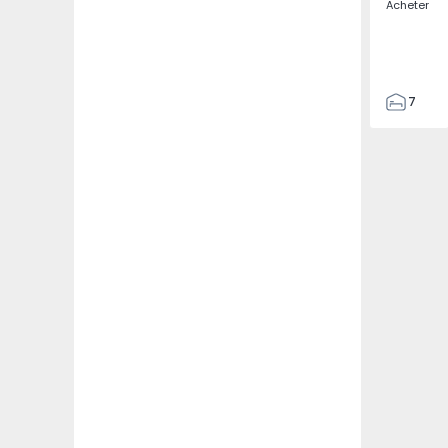
Acheter
7
3
122
186
2673
1