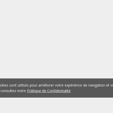
okies sont utilisés pour améliorer votre expérience de navigation et v
 consultez notre
Politique de Confidentialité
1
2
3
4
5
...
1075
Précédent
Suivant