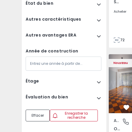
São Tomé do Castelo e Justes, Vila Real
État du bien
Acheter
Autres caractéristiques
Autres avantages ERA
72
85
Année de construction
Appartement T5 Lisboa
Appartemen
Nouveau
Étage
Évaluation du bien
Pr
Enregistrer la
Effacer
recherche
Appartement
Olivais,
Olivais, Lisboa