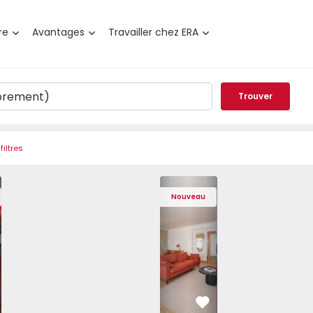
re
Avantages
Travailler chez ERA
Trouver
filtres
de Varzim, Póvoa de Varzim, Beiriz e Argivai - 1574602 - 2
t T3 Póvoa de Varzim, Póvoa de Varzim, Beiriz e Argivai - 
Appartement T3 Póvoa de Varzim, Póvoa de Varzim, Beiriz e 
Appartement T3 Póvoa de Varzim, Póvoa de Varzim
Appartement T4 Cascais, São Domingos 
Appartement T3 Póvoa de Varzim, Póvoa
Appartement T4 Cascais, São
Appartement T3 Póvoa de Va
Appartement T4 Ca
Appartement T3 
Apparte
Appar
Nouveau
éféré
Préféré