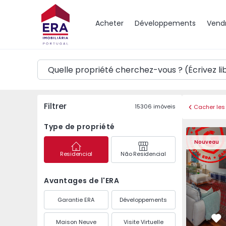
Carte
Acheter
Développements
Vend
Filtrer
15306
imóveis
Cacher les 
Type de propriété
Appartement T3 Póvoa 
Appartemen
Nouveau
Residencial
Não Residencial
Avantages de l'ERA
Garantie ERA
Développements
Maison Neuve
Visite Virtuelle
Pr