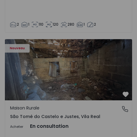
2
1
110
120
280
1
2
Maison Vila Real, São Tomé do Castelo e Justes - 1575189 
Nouveau
Préf
Maison Rurale
São Tomé do Castelo e Justes, Vila Real
São Tomé do Castelo e Justes, Vila Real
En consultation
Acheter