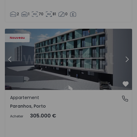
2
1
70
81
0
Appartement T1 Porto, Paranhos - 1575706 - 8
Ap
Nouveau
Précédent
Suiv
Préf
Appartement
Paranhos, Porto
Paranhos, Porto
305.000 €
Acheter