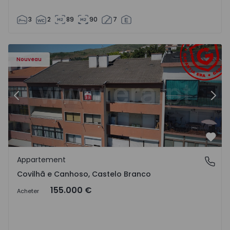
3
2
89
90
7
 - 18
Appartement T2 Covilhã, Covilhã e Canhoso - 1497806 - 1
Ap
Nouveau
Précédent
Suiv
Préf
Appartement
Covilhã e Canhoso, Castelo Branco
Covilhã e Canhoso, Castelo Branco
155.000 €
Acheter