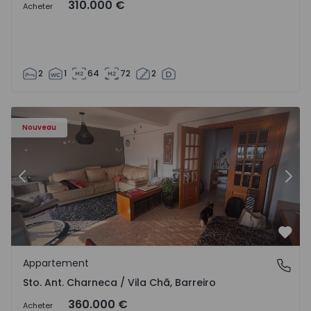
310.000 €
Acheter
2
1
64
72
2
 - 1573477 - 11
Appartement T3 Barreiro, Santo António da Charneca - 1
Ap
Nouveau
Précédent
Suiv
Préf
Appartement
Sto. Ant. Charneca / Vila Chã, Barreiro
Sto. Ant. Charneca / Vila Chã, Barreiro
360.000 €
Acheter