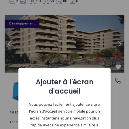
2
1
99
59
110
0
PLENO JARDIM - 3
P
Développement
Précédent
Suiv
Préf
PLENO JARDIM
Ajouter à l'écran
Águas Santas, Porto
Águas Santas, Porto
d'accueil
Vous pouvez facilement ajouter ce site à
l'écran d'accueil de votre mobile pour un
49 Lots disponibles
accès instantané et une navigation plus
242.000 €
Acheter
à partir de
rapide avec une expérience similaire à