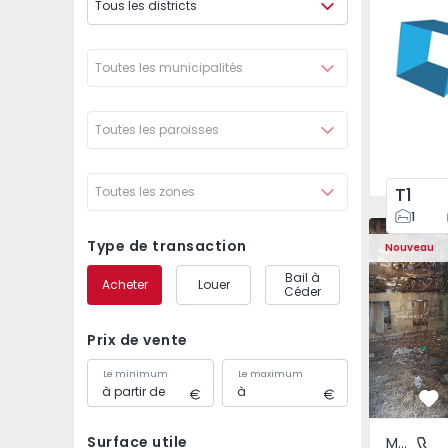
Tous les districts
Águas S
Toutes les municipalités
Toutes les paroisses
T1
Toutes les zones
1
Maison Vil
Type de transaction
Nouveau
Bail à
Acheter
Louer
Céder
Prix de vente
Le minimum
Le maximum
Pr
Surface utile
Maison Rurale
São Tomé