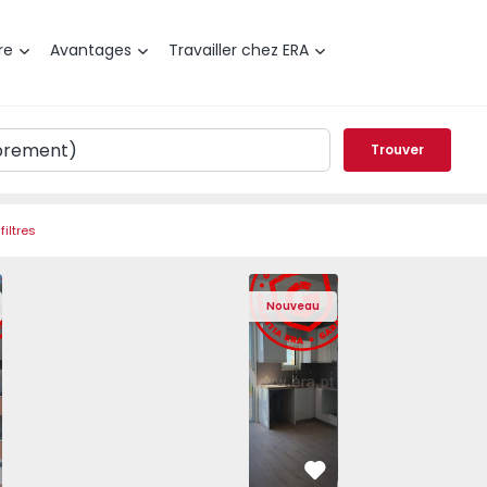
re
Avantages
Travailler chez ERA
Trouver
filtres
hã, Covilhã e Canhoso - 1497806 - 18
t T2 Covilhã, Covilhã e Canhoso - 1497806 - 19
Appartement T2 Covilhã, Covilhã e Canhoso - 1497806 - 3
Appartement T2 Covilhã, Covilhã e Canhoso - 14
Maison T2 Abrantes, Pego - 1575171 - 1
Appartement T2 Covilhã, Covilhã e Ca
Maison T2 Abrantes, Pego - 
Appartement T2 Covilhã, C
Maison T2 Abrante
Appartement T2 
Maison 
Appar
Nouveau
éféré
Préféré