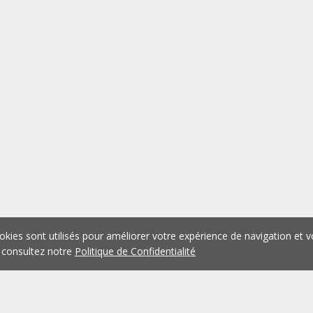
okies sont utilisés pour améliorer votre expérience de navigation et v
 consultez notre
Politique de Confidentialité
1
2
3
4
5
...
1074
Précédent
Suivant