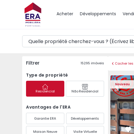
Carte
Acheter
Développements
Vend
Filtrer
15295
imóveis
Cacher les 
Type de propriété
Appartement T2 Covil
Appartemen
Nouveau
Residencial
Não Residencial
Avantages de l'ERA
Garantie ERA
Développements
Maison Neuve
Visite Virtuelle
Pr