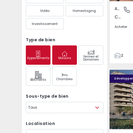
Appartement
Covilhã
Vidéo
Homestaging
Covilhã e Canhoso, Castelo Branco
Investissement
Acheter
Type de bien
2
Fermes et
Appartements
Maisons
Domaines
1
85
PLENO JARDIM - 4
PLENO JAR
85
Développe
Chambres
Bâtiments
0
4
Sous-type de bien
Tous
Localisation