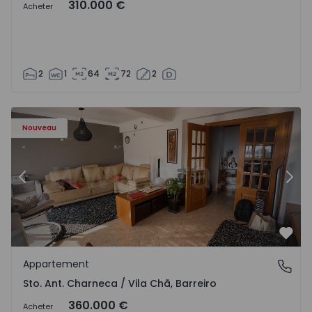
310.000 €
Acheter
2
1
64
72
2
ã - 1573477 - 14
Appartement T3 Barreiro, Sto. Ant. Charneca / Vila Chã - 
Ap
Nouveau
Précédent
Suiv
Préf
Appartement
Sto. Ant. Charneca / Vila Chã, Barreiro
Sto. Ant. Charneca / Vila Chã, Barreiro
360.000 €
Acheter