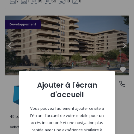
2
1
99
59
110
0
PLENO JARDIM - 3
P
Développement
Précédent
Suiv
Préf
PLENO JARDIM
Ajouter à l'écran
Águas Santas, Porto
Águas Santas, Porto
d'accueil
Vous pouvez facilement ajouter ce site à
l'écran d'accueil de votre mobile pour un
49 Lots disponibles
accès instantané et une navigation plus
242.000 €
Acheter
à partir de
rapide avec une expérience similaire à