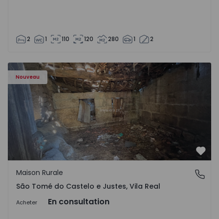
2
1
110
120
280
1
2
Maison Vila Real, São Tomé do Castelo e Justes - 1575189 
Nouveau
Préf
Maison Rurale
São Tomé do Castelo e Justes, Vila Real
São Tomé do Castelo e Justes, Vila Real
En consultation
Acheter