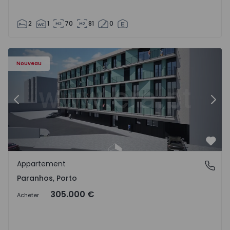
2
1
70
81
0
Appartement T1 Porto, Paranhos - 1575706 - 8
Ap
Nouveau
Précédent
Suiv
Préf
Appartement
Paranhos, Porto
Paranhos, Porto
305.000 €
Acheter