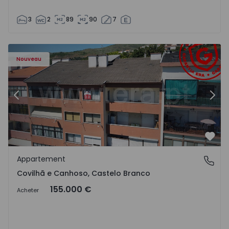
3
2
89
90
7
 - 18
Appartement T2 Covilhã, Covilhã e Canhoso - 1497806 - 1
Ap
Nouveau
Précédent
Suiv
Préf
Appartement
Covilhã e Canhoso, Castelo Branco
Covilhã e Canhoso, Castelo Branco
155.000 €
Acheter