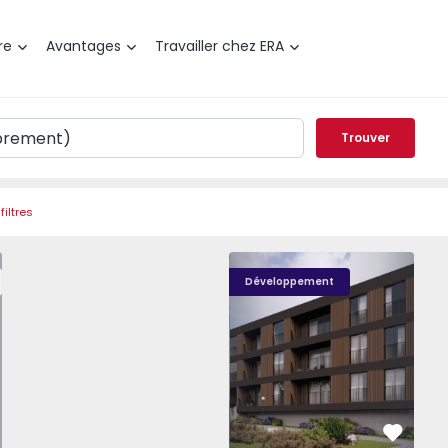
re
Avantages
Travailler chez ERA
Trouver
filtres
t T0 Paredes, Gandra - 1575265 - 1
Nova Caíde - 13
Nova Caíde - 1
Nova
Développement
éféré
Préféré