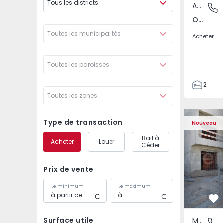
Tous les districts
Appartement
Odivelas
Odivelas, Lisboa
Toutes les municipalités
Acheter
Toutes les paroisses
2
Toutes les zones
1
70
Maison Jumelée T3 Sei
Maison Jum
82
Type de transaction
Nouveau
1
Bail à
Acheter
Louer
2
Céder
Prix de vente
Le minimum
Le maximum
Pr
Surface utile
Maison Jumelée
Fernão F