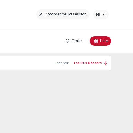
Fe
Commencer la session
FR
Carte
Liste
Trier par:
Les Plus Récents
 Caíde - 1
Nova Caíde - 3
Nova Caíde - 4