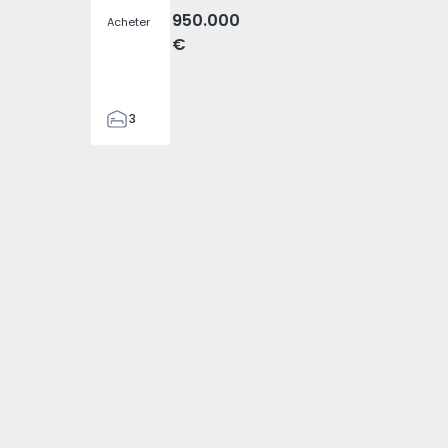
950.000
Acheter
€
3
4
476
794 - 1
elha - 1574794 - 3
Fajã da Ovelha - 1574794 - 4
(Madeira), Fajã da Ovelha - 1574794 - 5
T3 Calheta (Madeira), Fajã da Ovelha - 1574794 - 6
n Jumelée T3 Calheta (Madeira), Fajã da Ovelha - 1574794 -
2