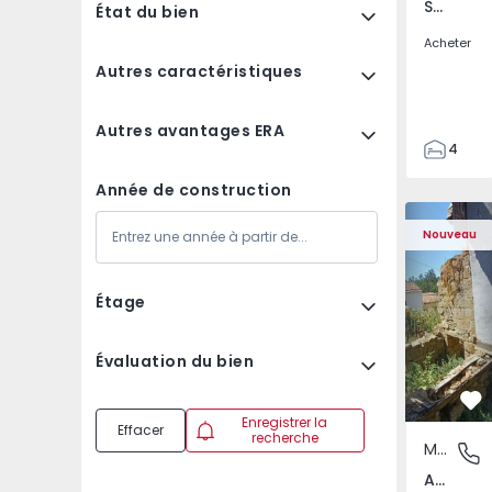
Santa Clara e Castelo Viegas, Coimbra
État du bien
Acheter
Autres caractéristiques
Autres avantages ERA
4
2
Année de construction
150
Maison T2 com Terra
Apparteme
165
Nouveau
88
1
Étage
Évaluation du bien
Pr
Enregistrer la
Effacer
recherche
Maison
Abrunho
Abrunhosa do Mato, Mangualde