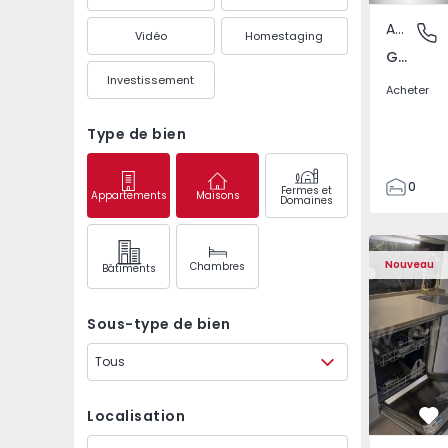
Appartement
Gandra,
Vidéo
Homestaging
Gandra, Porto
Investissement
Acheter
Type de bien
0
Fermes et
Appartements
Maisons
Domaines
1
3
Appartement T2 Odive
Appartemen
Nouveau
Chambres
Bâtiments
Sous-type de bien
Tous
Localisation
Pr