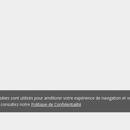
okies sont utilisés pour améliorer votre expérience de navigation et v
 consultez notre
Politique de Confidentialité
1
2
3
4
5
...
1074
Précédent
Suivant