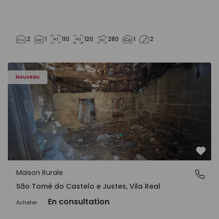
2
1
110
120
280
1
2
Maison Vila Real, São Tomé do Castelo e Justes - 1575189 
Nouveau
Préf
Maison Rurale
São Tomé do Castelo e Justes, Vila Real
São Tomé do Castelo e Justes, Vila Real
En consultation
Acheter