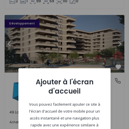
2
1
99
59
110
0
PLENO JARDIM - 3
P
Développement
Précédent
Suiv
Préf
PLENO JARDIM
Ajouter à l'écran
Águas Santas, Porto
Águas Santas, Porto
d'accueil
Vous pouvez facilement ajouter ce site à
l'écran d'accueil de votre mobile pour un
49 Lots disponibles
accès instantané et une navigation plus
242.000 €
Acheter
à partir de
rapide avec une expérience similaire à