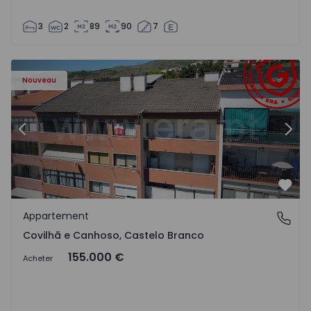
3
2
89
90
7
 - 18
Appartement T2 Covilhã, Covilhã e Canhoso - 1497806 - 1
Ap
Nouveau
Précédent
Suiv
Préf
Appartement
Covilhã e Canhoso, Castelo Branco
Covilhã e Canhoso, Castelo Branco
155.000 €
Acheter