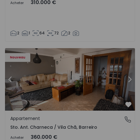
310.000 €
Acheter
2
1
64
72
2
ã - 1573477 - 14
Appartement T3 Barreiro, Sto. Ant. Charneca / Vila Chã - 
Ap
Nouveau
Précédent
Suiv
Préf
Appartement
Sto. Ant. Charneca / Vila Chã, Barreiro
Sto. Ant. Charneca / Vila Chã, Barreiro
360.000 €
Acheter