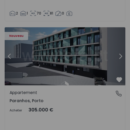
2
1
70
81
0
Appartement T1 Porto, Paranhos - 1575706 - 8
Ap
Nouveau
Précédent
Suiv
Préf
Appartement
Paranhos, Porto
Paranhos, Porto
305.000 €
Acheter