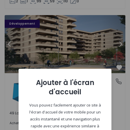
2
1
99
59
110
0
PLENO JARDIM - 3
P
Développement
Précédent
Suiv
Préf
PLENO JARDIM
Ajouter à l'écran
Águas Santas, Porto
Águas Santas, Porto
d'accueil
Vous pouvez facilement ajouter ce site à
l'écran d'accueil de votre mobile pour un
49 Lots disponibles
accès instantané et une navigation plus
242.000 €
Acheter
à partir de
rapide avec une expérience similaire à