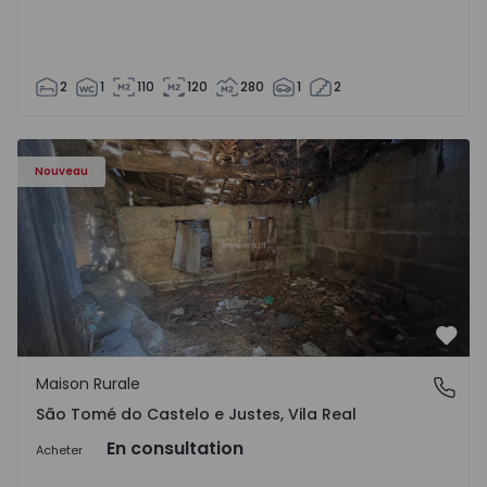
2
1
110
120
280
1
2
Maison Vila Real, São Tomé do Castelo e Justes - 1575189 
Nouveau
Préf
Maison Rurale
São Tomé do Castelo e Justes, Vila Real
São Tomé do Castelo e Justes, Vila Real
En consultation
Acheter