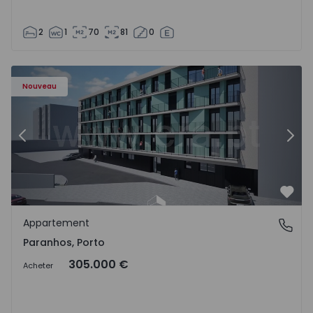
2
1
70
81
0
Appartement T1 Porto, Paranhos - 1575706 - 8
Ap
Nouveau
Précédent
Suiv
Préf
Appartement
Paranhos, Porto
Paranhos, Porto
305.000 €
Acheter