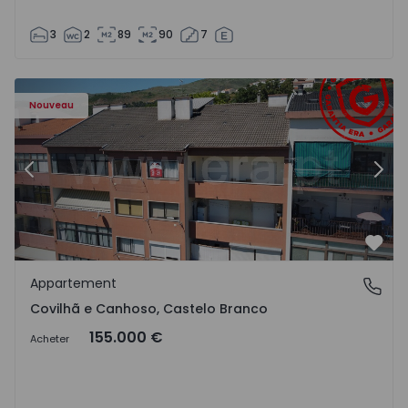
3
2
89
90
7
 - 18
Appartement T2 Covilhã, Covilhã e Canhoso - 1497806 - 1
Ap
Nouveau
Précédent
Suiv
Préf
Appartement
Covilhã e Canhoso, Castelo Branco
Covilhã e Canhoso, Castelo Branco
155.000 €
Acheter