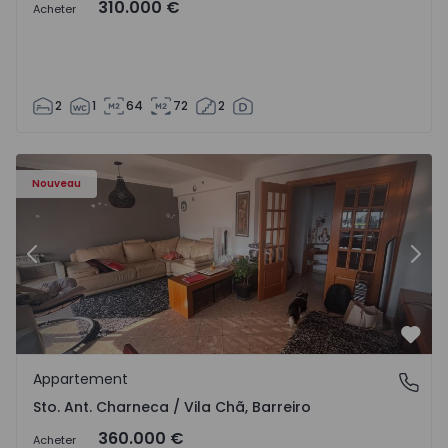
310.000 €
Acheter
2
1
64
72
2
 - 1573477 - 11
Appartement T3 Barreiro, Santo António da Charneca - 1
Ap
Nouveau
Précédent
Suiv
Préf
Appartement
Sto. Ant. Charneca / Vila Chã, Barreiro
Sto. Ant. Charneca / Vila Chã, Barreiro
360.000 €
Acheter