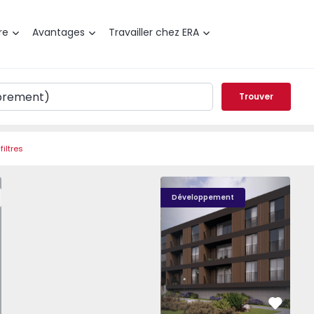
re
Avantages
Travailler chez ERA
Trouver
filtres
t T0 Paredes, Gandra - 1575265 - 1
Nova Caíde - 13
Nova Caíde - 1
Nova
Développement
éféré
Préféré