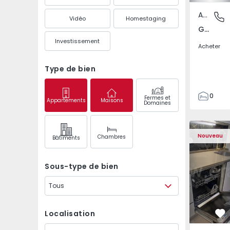
Appartement
Gandra,
Vidéo
Homestaging
Gandra, Porto
Investissement
Acheter
Type de bien
0
Fermes et
Appartements
Maisons
Domaines
1
3
Appartement T2 Odive
Appartemen
Nouveau
Chambres
Bâtiments
Sous-type de bien
Tous
Localisation
Pr