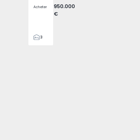
950.000
Acheter
€
3
4
476
794 - 1
elha - 1574794 - 3
Fajã da Ovelha - 1574794 - 4
(Madeira), Fajã da Ovelha - 1574794 - 5
T3 Calheta (Madeira), Fajã da Ovelha - 1574794 - 6
n Jumelée T3 Calheta (Madeira), Fajã da Ovelha - 1574794 -
2