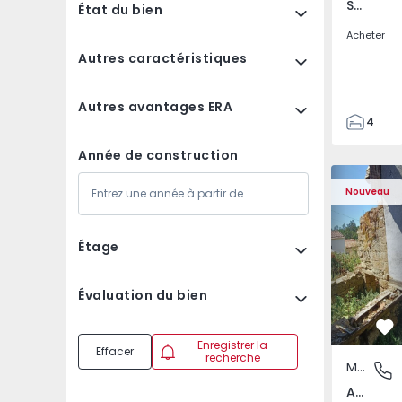
Santa Clara e Castelo Viegas, Coimbra
État du bien
Acheter
Autres caractéristiques
Autres avantages ERA
4
2
Année de construction
150
Maison T2 com Terra
Apparteme
165
Nouveau
88
1
Étage
Évaluation du bien
Pr
Enregistrer la
Effacer
recherche
Maison
Abrunho
Abrunhosa do Mato, Mangualde