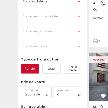
Tous les districts
Appartement
Odivelas
Odivelas, Lisboa
Toutes les municipalités
Acheter
Toutes les paroisses
2
Toutes les zones
1
70
Maison Jumelée T3 Sei
Maison Jum
82
Type de transaction
Nouveau
1
Bail à
Acheter
Louer
2
Céder
Prix de vente
Le minimum
Le maximum
Pr
Surface utile
Maison Jumelée
Fernão F