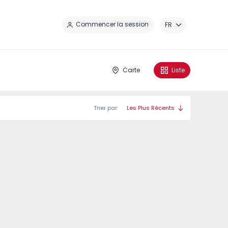
Fe
Commencer la session
FR
Carte
Liste
Trier par:
Les Plus Récents
 Caíde - 1
Nova Caíde - 3
Nova Caíde - 4