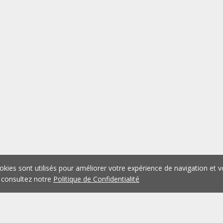
okies sont utilisés pour améliorer votre expérience de navigation et v
 consultez notre
Politique de Confidentialité
1
2
3
4
5
...
1074
Précédent
Suivant