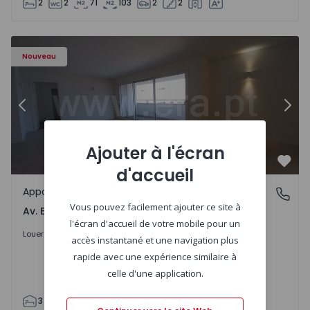
2
2
71
103
2
2
Appartement T3 Porto, Av. Boavista - 1575472 - 5
Ap
Nouveau
Précédent
Suiv
Ajouter à l'écran
Préf
d'accueil
Appartement
Av. Boavista, Porto
Vous pouvez facilement ajouter ce site à
Av. Boavista, Porto
l'écran d'accueil de votre mobile pour un
2.300 €
/mois
Louer
accès instantané et une navigation plus
rapide avec une expérience similaire à
celle d'une application.
3
2
132
142
2
4