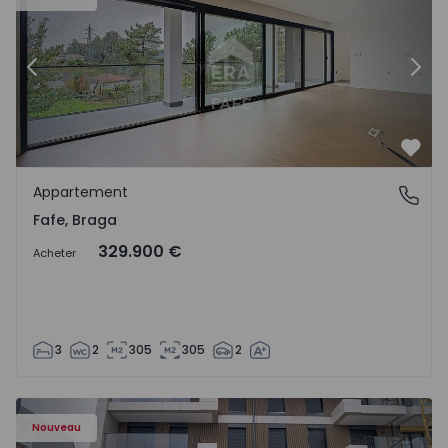
Précédent
Suiv
Préf
Appartement
Fafe, Braga
Fafe, Braga
329.900 €
Acheter
3
2
305
305
2
Nouveau