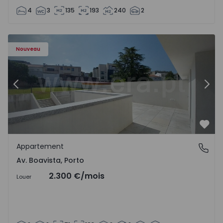
4
3
135
193
240
2
Appartement T2 Porto, Av. Boavista - 1575459 - 4
Ap
Nouveau
Précédent
Suiv
Préf
Appartement
Av. Boavista, Porto
Av. Boavista, Porto
2.300 €
/mois
Louer