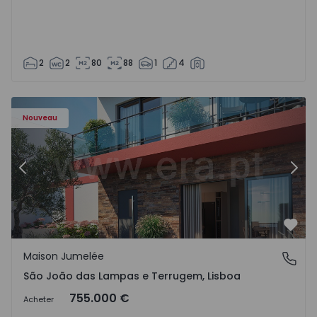
2
2
80
88
1
4
Nouveau
Précédent
Suiv
Préf
Maison Jumelée
São João das Lampas e Terrugem, Lisboa
São João das Lampas e Terrugem, Lisboa
755.000 €
Acheter