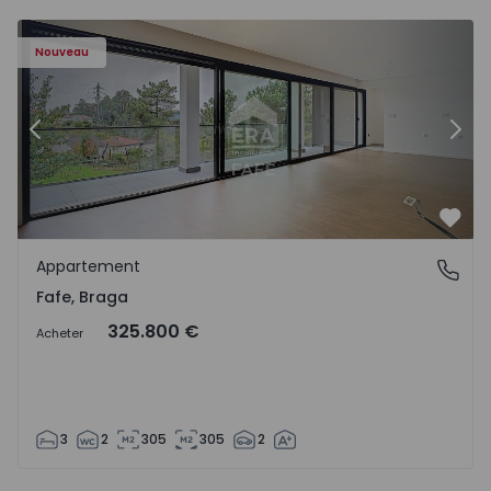
Nouveau
Précédent
Suiv
Préf
Appartement
Fafe, Braga
Fafe, Braga
325.800 €
Acheter
3
2
305
305
2