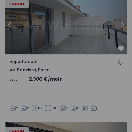
Nouveau
Précédent
Suiv
Préf
Appartement
Av. Boavista, Porto
Av. Boavista, Porto
2.300 €
/mois
Louer
2
2
67
109
2
5
Nouveau