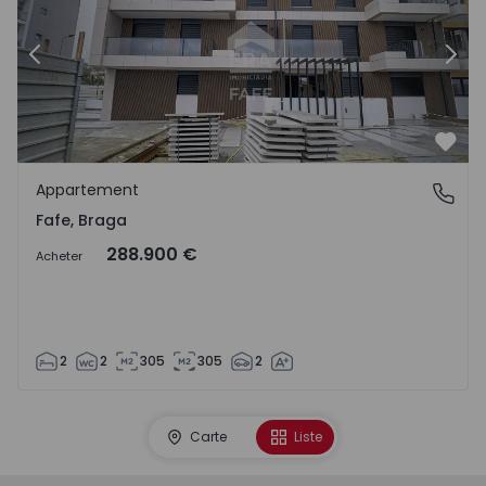
Précédent
Suiv
Préf
Appartement
Fafe, Braga
Fafe, Braga
288.900 €
Acheter
2
2
305
305
2
Carte
Liste