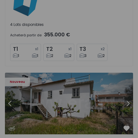
4 Lots disponibles
355.000 €
Acheter
à partir de
T1
T2
T3
x
1
x
1
x
2
1
1
2
2
3
2
Maison Jumelée T4 Covilhã, Ourondo - 1574309 - 8
Ma
Nouveau
Précédent
Suiv
Préf