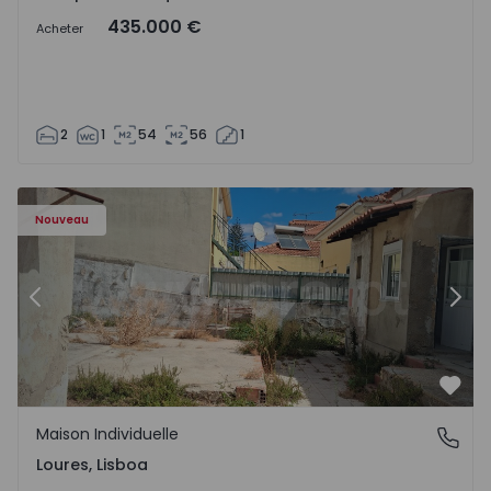
435.000 €
Acheter
2
1
54
56
1
Maison Individuelle T3 Loures - 1574853 - 19
Ma
Nouveau
Précédent
Suiv
Préf
Maison Individuelle
Loures, Lisboa
Loures, Lisboa