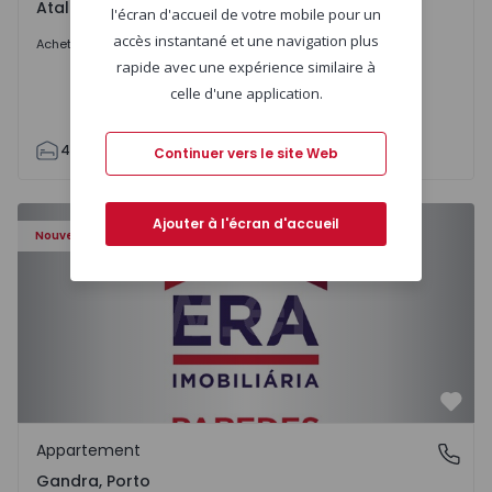
Atalaia e Alto Estanqueiro-Jardia, Setúbal
l'écran d'accueil de votre mobile pour un
699.000 €
accès instantané et une navigation plus
Acheter
rapide avec une expérience similaire à
celle d'une application.
4
2
110
295
7500
0
Continuer vers le site Web
Appartement T0 Paredes, Gandra - 1575265 - 1
Ajouter à l'écran d'accueil
Nouveau
Préf
Appartement
Gandra, Porto
Gandra, Porto