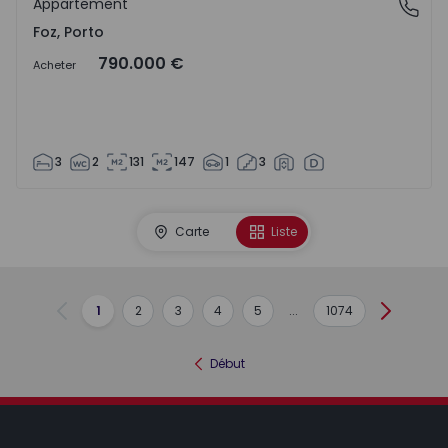
Appartement
Foz, Porto
Foz, Porto
790.000 €
Acheter
3
2
131
147
1
3
Carte
Liste
1
2
3
4
5
...
1074
Précédent
Suivant
Début