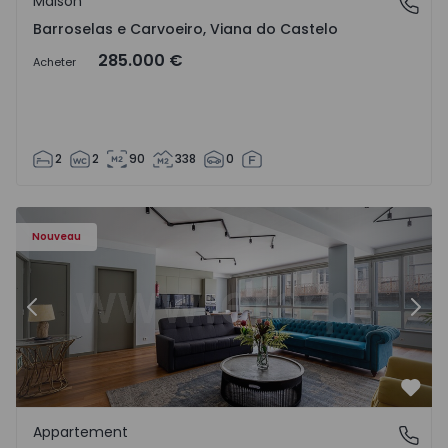
Maison
Barroselas e Carvoeiro, Viana do Castelo
Barroselas e Carvoeiro, Viana do Castelo
285.000 €
Acheter
2
2
90
338
0
Appartement T2 Porto, Aliados - 1574582 - 4
Ap
Nouveau
Précédent
Suiv
Préf
Appartement
Aliados, Porto