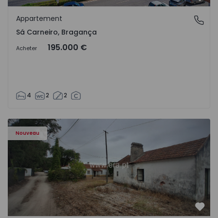
Préf
Appartement
Sá Carneiro, Bragança
Sá Carneiro, Bragança
195.000 €
Acheter
4
2
2
Appartement T3 Salvaterra de Magos, Marinhais - 157486
Nouveau
Préf