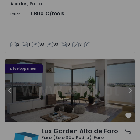
Aliados, Porto
1.800 €
/mois
Louer
2
1
93
93
0
3
Développement
Précédent
Suiv
Préf
Lux Garden Alta de Faro
Faro (Sé e São Pedro), Faro
Faro (Sé e São Pedro), Faro