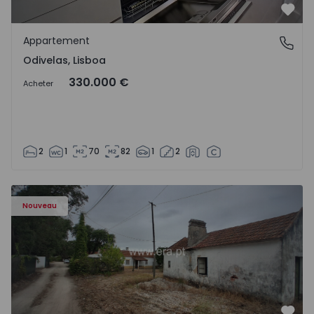
Préf
Appartement
Odivelas, Lisboa
Odivelas, Lisboa
330.000 €
Acheter
2
1
70
82
1
2
Appartement T3 Salvaterra de Magos, Marinhais - 157486
Nouveau