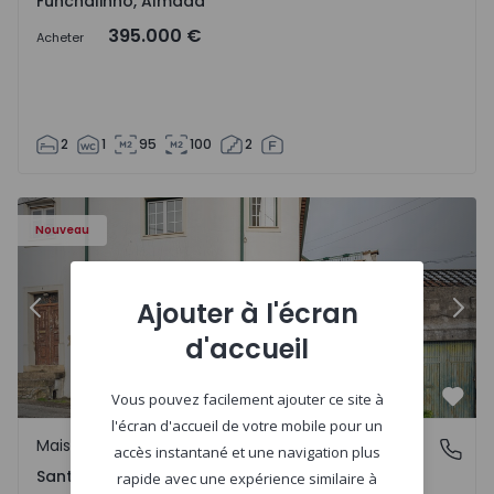
Funchalinho, Almada
395.000 €
Acheter
2
1
95
100
2
Nouveau
Ajouter à l'écran
Précédent
Suiv
d'accueil
Vous pouvez facilement ajouter ce site à
Préf
l'écran d'accueil de votre mobile pour un
Maison Jumelée
Santa Clara e Castelo Viegas, Coimbra
accès instantané et une navigation plus
Santa Clara e Castelo Viegas, Coimbra
rapide avec une expérience similaire à