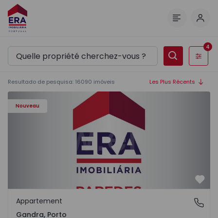
Comm
Menu
4
Filtres
Resultado de pesquisa
:
16090
imóveis
Les Plus Récents
Appartement T0 Paredes, Gandra - 1575265 - 1
Nouveau
Préf
Appartement
Gandra, Porto
Gandra, Porto