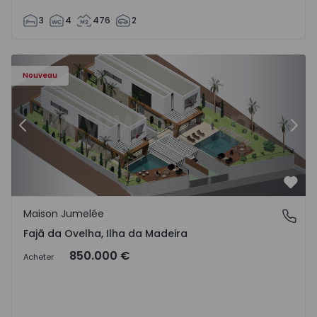
3
4
476
2
- 1574794 - 6
Maison Jumelée T3 Calheta (Madeira), Fajã da Ovelha - 15
Ma
Nouveau
Précédent
Suiv
Préf
Maison Jumelée
Fajã da Ovelha, Ilha da Madeira
Fajã da Ovelha, Ilha da Madeira
850.000 €
Acheter