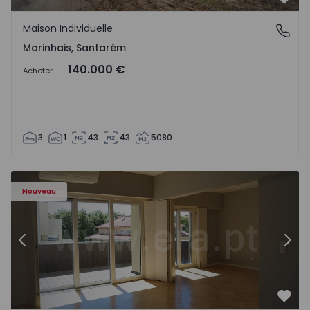
Préf
Maison Individuelle
Marinhais, Santarém
Marinhais, Santarém
140.000 €
Acheter
3
1
43
43
5080
Appartement T3 Porto, Foz - 1536983 - 12
Ap
Nouveau
Précédent
Suiv
Préf