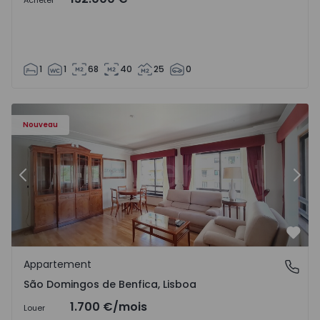
Acheter
1
1
68
40
25
0
Nouveau
Précédent
Suiv
Préf
Appartement
São Domingos de Benfica, Lisboa
São Domingos de Benfica, Lisboa
1.700 €
/mois
Louer