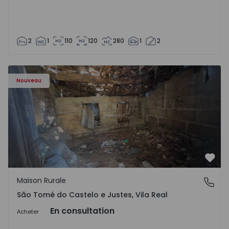
2
1
110
120
280
1
2
Maison Vila Real, São Tomé do Castelo e Justes - 1575189 
Nouveau
Préf
Maison Rurale
São Tomé do Castelo e Justes, Vila Real
São Tomé do Castelo e Justes, Vila Real
En consultation
Acheter