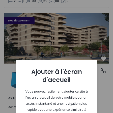
2
1
99
59
110
0
PLENO JARDIM - 3
P
Développement
Précédent
Suiv
Préf
PLENO JARDIM
Ajouter à l'écran
Águas Santas, Porto
Águas Santas, Porto
d'accueil
Vous pouvez facilement ajouter ce site à
l'écran d'accueil de votre mobile pour un
49 Lots disponibles
accès instantané et une navigation plus
242.000 €
Acheter
à partir de
rapide avec une expérience similaire à