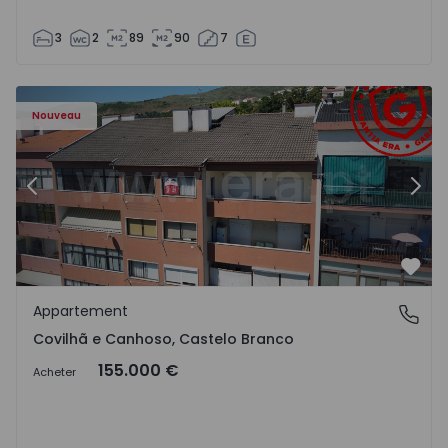
3
2
89
90
7
 - 18
Appartement T2 Covilhã, Covilhã e Canhoso - 1497806 - 1
Ap
Nouveau
Précédent
Suiv
Préf
Appartement
Covilhã e Canhoso, Castelo Branco
Covilhã e Canhoso, Castelo Branco
155.000 €
Acheter