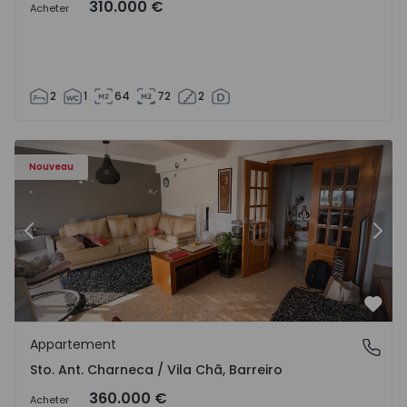
310.000 €
Acheter
2
1
64
72
2
ã - 1573477 - 14
Appartement T3 Barreiro, Sto. Ant. Charneca / Vila Chã - 
Ap
Nouveau
Précédent
Suiv
Préf
Appartement
Sto. Ant. Charneca / Vila Chã, Barreiro
Sto. Ant. Charneca / Vila Chã, Barreiro
360.000 €
Acheter