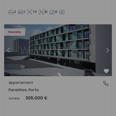
2
1
70
81
0
Appartement T1 Porto, Paranhos - 1575706 - 8
Ap
Nouveau
Précédent
Suiv
Préf
Appartement
Paranhos, Porto
Paranhos, Porto
305.000 €
Acheter