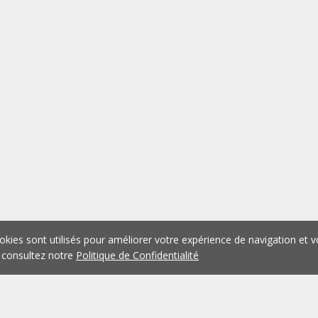
okies sont utilisés pour améliorer votre expérience de navigation et v
 consultez notre
Politique de Confidentialité
1
2
3
4
5
...
1078
Précédent
Suivant