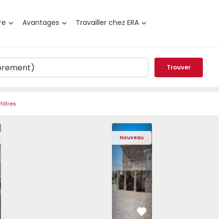
re
Avantages
Travailler chez ERA
Trouver
filtres
Nova de Gaia, Arcozelo - 1564635 - 11
t T1 Vila Nova de Gaia, Arcozelo - 1564635 - 3
Appartement T1 Vila Nova de Gaia, Arcozelo - 1564635 - 4
Appartement T1 Vila Nova de Gaia, Arcozelo - 15
Maison T4 Sabugal, Souto - 1575640 - 2
Appartement T1 Vila Nova de Gaia, Ar
Maison T4 Sabugal, Souto - 
Appartement T1 Vila Nova d
Maison T4 Sabugal
Appartement T1 
Maison 
Appar
Nouveau
éféré
Préféré