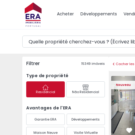
Carte
Acheter
Développements
Vend
Filtrer
15349
imóveis
Cacher les 
Type de propriété
Appartement T1 Vila 
Appartemen
Nouveau
Residencial
Não Residencial
Avantages de l'ERA
Garantie ERA
Développements
Maison Neuve
Visite Virtuelle
Pr