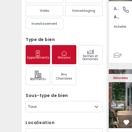
Appartement
Arcozelo
Vidéo
Homestaging
Arcozelo, Porto
Investissement
Acheter
Type de bien
1
Fermes et
Appartements
Maisons
Domaines
2
73
Appartement T3 Oeira
Appartemen
81
Nouveau
Chambres
Bâtiments
1
2
Sous-type de bien
Tous
Localisation
Pr