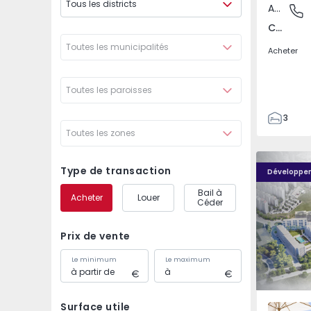
Tous les districts
Appartement
Carnaxid
Carnaxide e Queijas, Lisboa
Toutes les municipalités
Acheter
Toutes les paroisses
3
Toutes les zones
3
155
Élou - 1
Élou - 10
262
Type de transaction
Développe
2
Bail à
Acheter
Louer
0
Céder
Prix de vente
Le minimum
Le maximum
Surface utile
Santo An