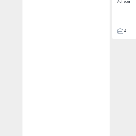
Acheter
4
3
135
193
240
2