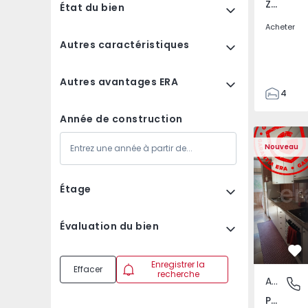
Zebreira e Segura, Castelo Branco
État du bien
Acheter
Autres caractéristiques
Autres avantages ERA
4
2
Année de construction
80
Appartement T3 Maia,
Appartemen
80
Nouveau
244
Étage
Évaluation du bien
Pr
Enregistrer la
Effacer
recherche
Appartement
Pedrouç
Pedrouços, Porto