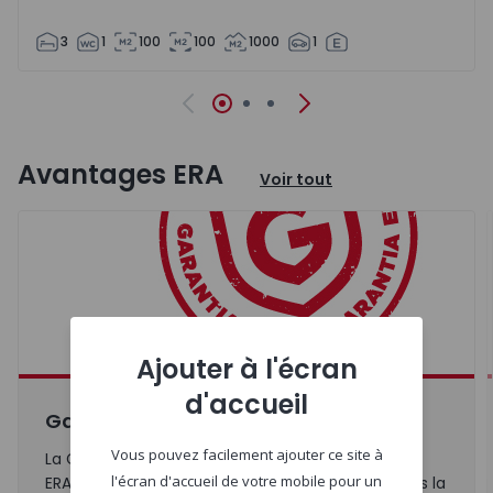
3
1
100
100
1000
1
Précédent
Suivant
Avantages ERA
Voir tout
Ajouter à l'écran
d'accueil
Garantie ERA
Vous pouvez facilement ajouter ce site à
La Garantie ERA est une assurance proposée par
l'écran d'accueil de votre mobile pour un
ERA qui garantit à l'acheteur des réparations dans la