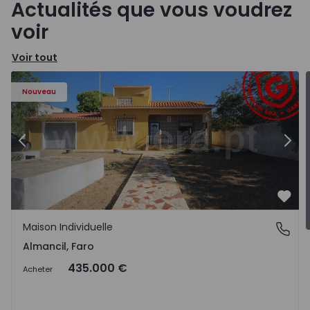
Actualités que vous voudrez
voir
Voir tout
Nouveau
Précédent
Suiv
Préf
Maison Individuelle
Almancil, Faro
Almancil, Faro
435.000 €
Acheter