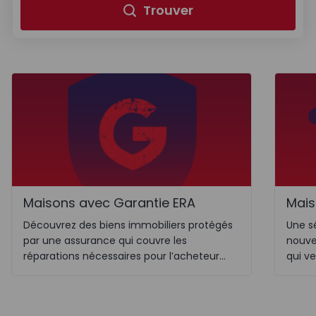
Trouver
Maisons avec Garantie ERA
Mais
Découvrez des biens immobiliers protégés
Une s
par une assurance qui couvre les
nouve
réparations nécessaires pour l’acheteur
qui v
pendant une période allant jusqu’à 24 mois.
d’un 