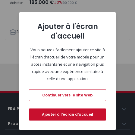
185.000 €
3%
Acheter
190.000 €
Ajouter à l'écran
3
2
135
185
1
1
d'accueil
Vous pouvez facilement ajouter ce site à
Carte
Liste
l'écran d'accueil de votre mobile pour un
accès instantané et une navigation plus
rapide avec une expérience similaire à
celle d'une application.
Début
Continuer vers le site Web
ERA Portugal
Ajouter à l'écran d'accueil
Propriétés