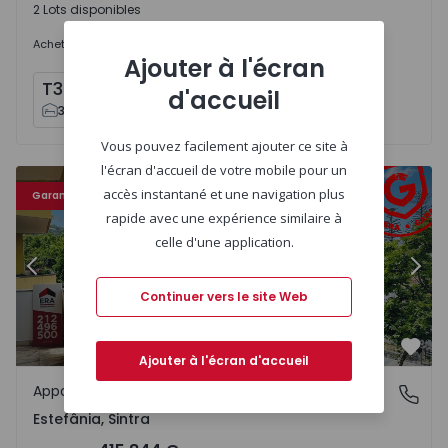
2 Lots disponibles
800.000 €
Acheter
à partir de
Ajouter à l'écran
T3
x
2
d'accueil
3
4
Vous pouvez facilement ajouter ce site à
l'écran d'accueil de votre mobile pour un
Appartement T3 Sintra, Estefânia - 1335725 - 4
Ap
accès instantané et une navigation plus
Garantie ERA
rapide avec une expérience similaire à
celle d'une application.
Précédent
Suiv
Continuer vers le site Web
Préf
Ajouter à l'écran d'accueil
Appartement
Estefânia, Sintra
Estefânia, Sintra