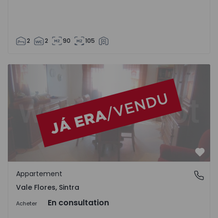
2
2
90
105
Appartement T2 Sintra, Vale Flores - 680420 - 1
Préf
Appartement
Vale Flores, Sintra
Vale Flores, Sintra
En consultation
Acheter