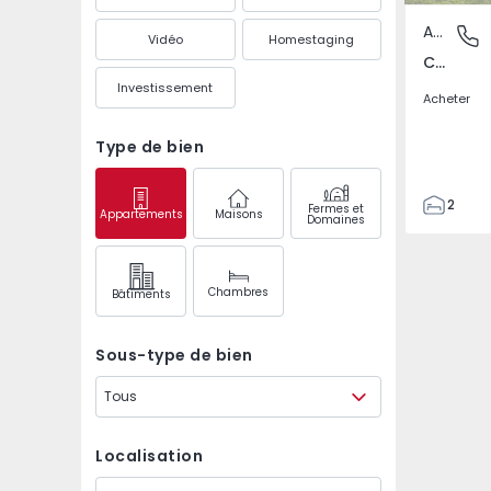
Appartement
Colares,
Vidéo
Homestaging
Colares, Lisboa
Investissement
Acheter
Type de bien
2
Fermes et
Appartements
Maisons
Domaines
1
70
89
Chambres
Bâtiments
1
0
Sous-type de bien
Tous
Localisation