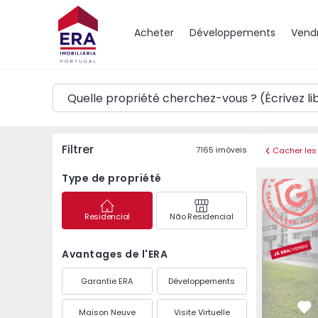
Carte
Acheter
Développements
Vend
Filtrer
7165
imóveis
Cacher les 
Type de propriété
Appartemen
Residencial
Não Residencial
Avantages de l'ERA
Garantie ERA
Développements
Maison Neuve
Visite Virtuelle
Pr