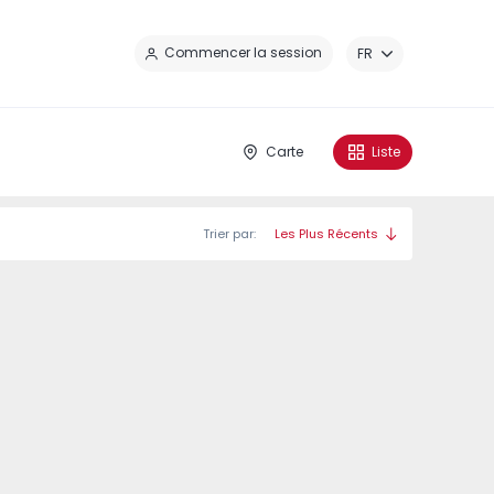
Fe
Commencer la session
FR
Carte
Liste
Trier par:
Les Plus Récents