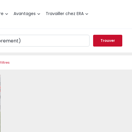
re
Avantages
Travailler chez ERA
Trouver
filtres
t T2 Sintra, Colares - 1515128 - 1
éféré