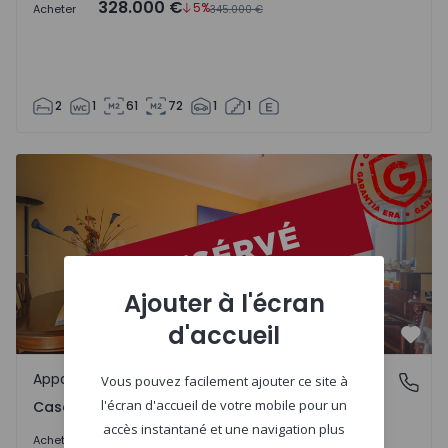
328.000 €
5%
Acheter
345.000 €
2
1
61
72
1
1
Appartement T2 Sintra, Casal de Cambra - 1460414 - 1
Ajouter à l'écran
d'accueil
Préf
Appartement
Casal de Cambra, Lisboa
Vous pouvez facilement ajouter ce site à
l'écran d'accueil de votre mobile pour un
Casal de Cambra, Lisboa
accès instantané et une navigation plus
269.900 €
Acheter