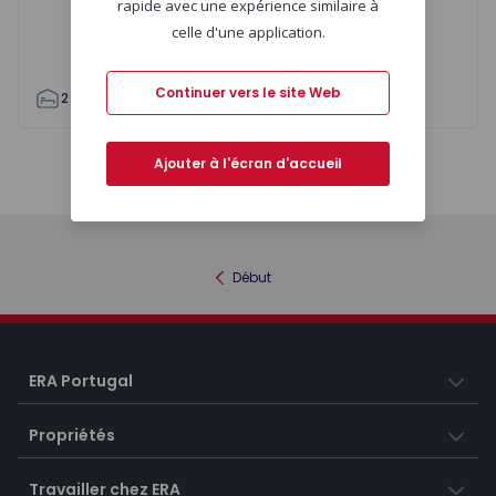
rapide avec une expérience similaire à
celle d'une application.
Continuer vers le site Web
2
1
84
84
2
4
Ajouter à l'écran d'accueil
Carte
Liste
Début
ERA Portugal
Propriétés
Travailler chez ERA