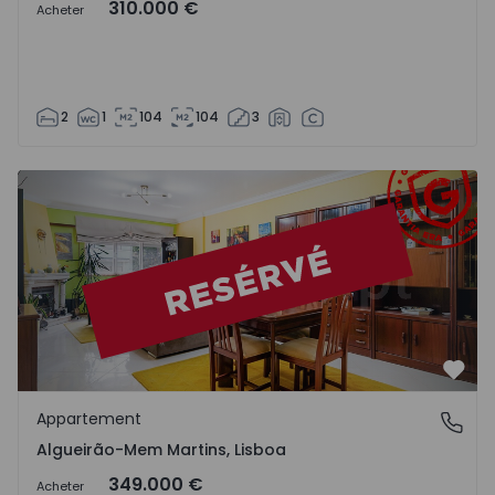
310.000 €
Acheter
2
1
104
104
3
Appartement T2 Sintra, Algueirão-Mem Martins - 1569567
Préf
Appartement
Algueirão-Mem Martins, Lisboa
Algueirão-Mem Martins, Lisboa
349.000 €
Acheter