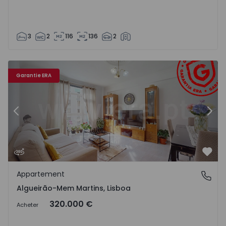
3
2
116
136
2
0837 - 20
Appartement T3 Sintra, Algueirão-Mem Martins - 1570837
Ap
Garantie ERA
Précédent
Suiv
Préf
Appartement
Algueirão-Mem Martins, Lisboa
Algueirão-Mem Martins, Lisboa
320.000 €
Acheter