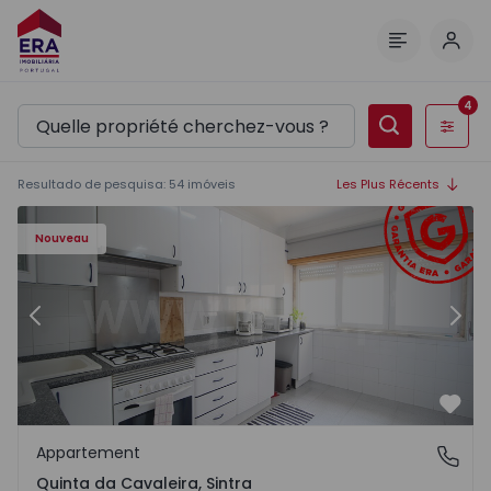
Comm
Menu
4
Filtres
Resultado de pesquisa
:
54
imóveis
Les Plus Récents
1548 - 17
Appartement T2 Sintra, Algueirão-Mem Martins - 1571548
Ap
Nouveau
Précédent
Suiv
Préf
Appartement
Quinta da Cavaleira, Sintra
Quinta da Cavaleira, Sintra