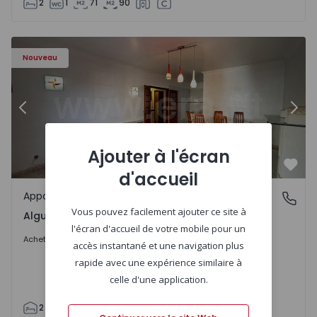
2
1
71
90
4341 - 15
Appartement T2 Sintra, Algueirão-Mem Martins - 1564341
Ap
Nouveau
Précédent
Suiv
Ajouter à l'écran
Préf
d'accueil
Appartement
Algueirão-Mem Martins, Lisboa
Vous pouvez facilement ajouter ce site à
Algueirão-Mem Martins, Lisboa
l'écran d'accueil de votre mobile pour un
295.000 €
Acheter
accès instantané et une navigation plus
rapide avec une expérience similaire à
celle d'une application.
2
1
90
95