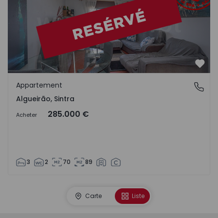
Préf
Appartement
Algueirão, Sintra
Algueirão, Sintra
285.000 €
Acheter
3
2
70
89
Carte
Liste