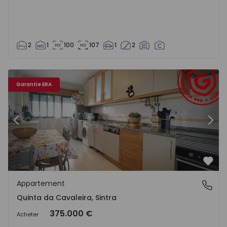
2
1
100
107
1
2
4663 - 35
Appartement T3 Sintra, Algueirão-Mem Martins - 1554663
Ap
Garantie ERA
Précédent
Suiv
Préf
Appartement
Quinta da Cavaleira, Sintra
Quinta da Cavaleira, Sintra
375.000 €
Acheter