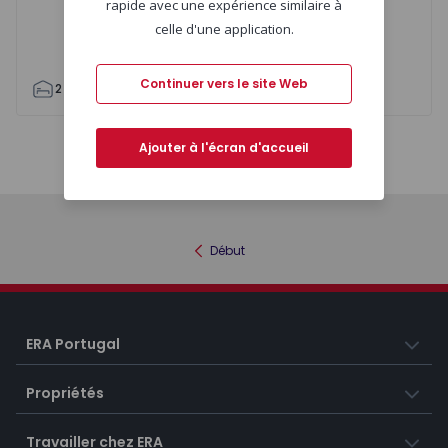
rapide avec une expérience similaire à
celle d'une application.
Continuer vers le site Web
2
2
91
103
1
3
Ajouter à l'écran d'accueil
Carte
Liste
Début
ERA Portugal
Propriétés
Travailler chez ERA