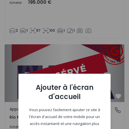
195.000 €
Acheter
2
1
87
100
1
1
Appartement T2 Santa Maria da Feira, Rio Meão - 1438910
Ajouter à l'écran
d'accueil
Préf
Appartement
Rio Meão, Aveiro
Vous pouvez facilement ajouter ce site à
l'écran d'accueil de votre mobile pour un
Rio Meão, Aveiro
accès instantané et une navigation plus
165.000 €
Acheter