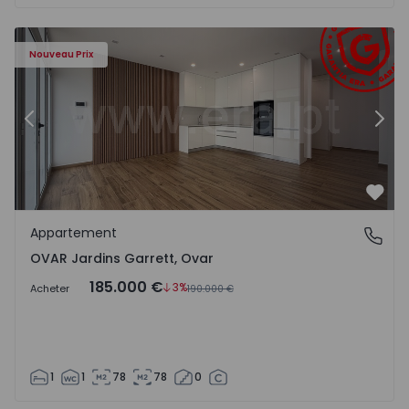
 - 17
Appartement T1 Ovar, OVAR Jardins Garrett - 1548124 - 1
Ap
Nouveau Prix
Précédent
Suiv
Préf
Appartement
OVAR Jardins Garrett, Ovar
OVAR Jardins Garrett, Ovar
185.000 €
3%
Acheter
190.000 €
1
1
78
78
0