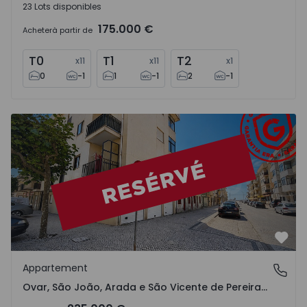
23 Lots disponibles
175.000 €
Acheter
à partir de
T0
T1
T2
x
11
x
11
x
1
0
-1
1
-1
2
-1
Appartement T2 Ovar, Ovar, São João, Arada e São Vicente
Préf
Appartement
Ovar, São João, Arada e São Vicente de Pereira Jusã, Av
Ovar, São João, Arada e São Vicente de Pereira Jusã, Aveiro