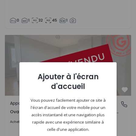
0
1
32
45
1
Appartement T5 Ovar, Ovar, São João, Arada e São Vicente
Ajouter à l'écran
d'accueil
Préf
Vous pouvez facilement ajouter ce site à
Appartement
Ovar, São João, Arada e São Vicente de Pereira Jusã, Av
l'écran d'accueil de votre mobile pour un
Ovar, São João, Arada e São Vicente de Pereira Jusã, Aveiro
accès instantané et une navigation plus
En consultation
Acheter
rapide avec une expérience similaire à
celle d'une application.