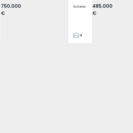
750.000
485.000
Acheter
€
€
4
4
187
382
1493
2