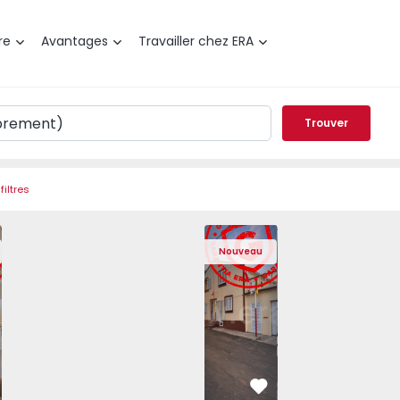
re
Avantages
Travailler chez ERA
Trouver
filtres
ra, Venteira - 1575182 - 4
t T2 Amadora, Venteira - 1575182 - 15
Appartement T2 Amadora, Venteira - 1575182 - 8
Appartement T2 Amadora, Venteira - 1575182 - 
Maison T2 Ponta Delgada, Santa Bárbar
Appartement T2 Amadora, Venteira - 
Maison T2 Ponta Delgada, Sa
Appartement T2 Amadora, V
Maison T2 Ponta D
Appartement T2 
Maison 
Appa
Nouveau
éféré
Préféré