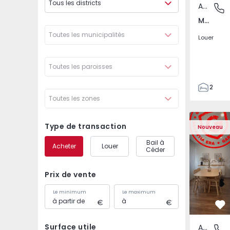
Tous les districts
Appartement
Montijo 
Montijo e Afonsoeiro, Setúbal
Toutes les municipalités
Louer
Toutes les paroisses
2
Toutes les zones
1
70
Appartement T1 Louri
Appartemen
81
Type de transaction
Nouveau
0
Bail à
Acheter
Louer
Céder
Prix de vente
Le minimum
Le maximum
Pr
Surface utile
Appartement
Vimeiro,