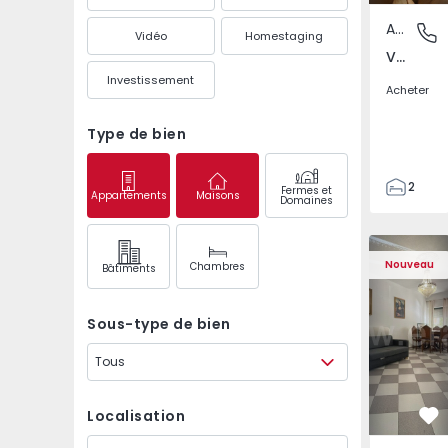
Appartement
Venteira
Vidéo
Homestaging
Venteira, Lisboa
Investissement
Acheter
Type de bien
2
Fermes et
Appartements
Maisons
Domaines
2
72
Appartement T2 Monti
Appartemen
93
Nouveau
Chambres
Bâtiments
1
Sous-type de bien
Tous
Localisation
Pr