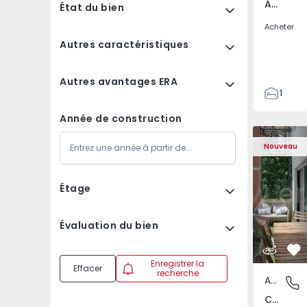
Arcozelo, Porto
État du bien
Acheter
Autres caractéristiques
Autres avantages ERA
1
2
Année de construction
73
Appartement T3 Oeira
Appartemen
81
Nouveau
1
2
Étage
Évaluation du bien
Pr
Enregistrer la
Effacer
recherche
Appartement
Carnaxid
Carnaxide e Queijas, Lisboa