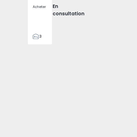
En
Acheter
consultation
3
2
131
131
2
2