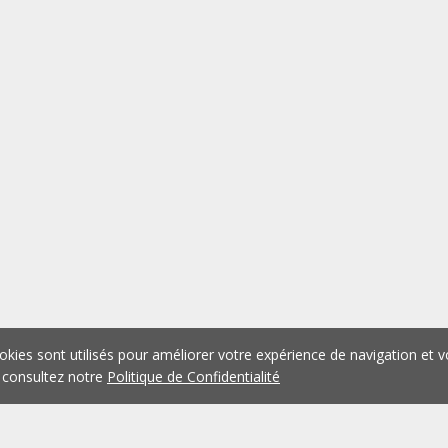
okies sont utilisés pour améliorer votre expérience de navigation et v
 consultez notre
Politique de Confidentialité
1
2
3
4
5
...
1075