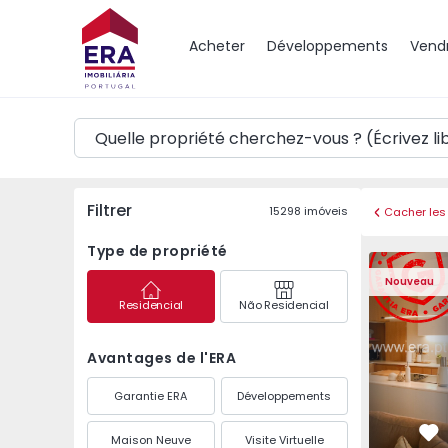
Carte
Acheter
Développements
Vend
Filtrer
15298
imóveis
Cacher les 
Type de propriété
Appartement T2 Amado
Appartemen
Nouveau
Residencial
Não Residencial
Avantages de l'ERA
Garantie ERA
Développements
Maison Neuve
Visite Virtuelle
Pr