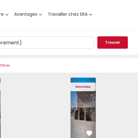
re
Avantages
Travailler chez ERA
Trouver
filtres
Nova de Gaia, Arcozelo - 1564635 - 11
t T1 Vila Nova de Gaia, Arcozelo - 1564635 - 3
Appartement T1 Vila Nova de Gaia, Arcozelo - 1564635 - 4
Appartement T1 Vila Nova de Gaia, Arcozelo - 15
Maison T4 Sabugal, Souto - 1575640 - 2
Appartement T1 Vila Nova de Gaia, Ar
Maison T4 Sabugal, Souto - 
Appartement T1 Vila Nova d
Maison T4 Sabugal
Appartement T1 
Maison 
Appar
Nouveau
éféré
Préféré