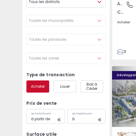
Tous les districts
Appartement
Carnaxid
Carnaxide e Queijas, Lisboa
Toutes les municipalités
Acheter
Toutes les paroisses
3
Toutes les zones
3
155
Élou - 1
Élou - 10
262
Type de transaction
Développe
2
Bail à
Acheter
Louer
0
Céder
Prix de vente
Le minimum
Le maximum
Surface utile
Santo An