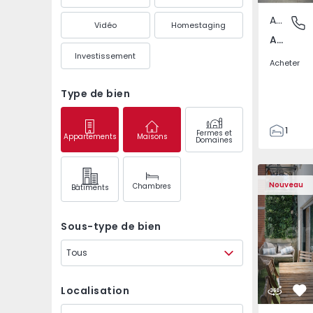
Appartement
Arcozelo
Vidéo
Homestaging
Arcozelo, Porto
Investissement
Acheter
Type de bien
1
Fermes et
Appartements
Maisons
Domaines
2
73
Appartement T3 Oeira
Appartemen
81
Nouveau
Chambres
Bâtiments
1
2
Sous-type de bien
Tous
Localisation
Pr