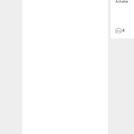
Acheter
4
3
135
193
240
2