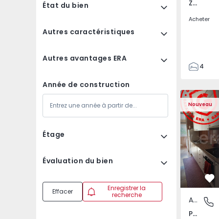
Zebreira e Segura, Castelo Branco
État du bien
Acheter
Autres caractéristiques
Autres avantages ERA
4
2
Année de construction
80
Appartement T3 Maia,
Appartemen
80
Nouveau
244
Étage
Évaluation du bien
Pr
Enregistrer la
Effacer
recherche
Appartement
Pedrouç
Pedrouços, Porto