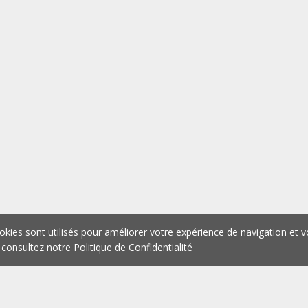
okies sont utilisés pour améliorer votre expérience de navigation et v
 consultez notre
Politique de Confidentialité
1
2
3
4
5
...
1074
Précédent
Suivant