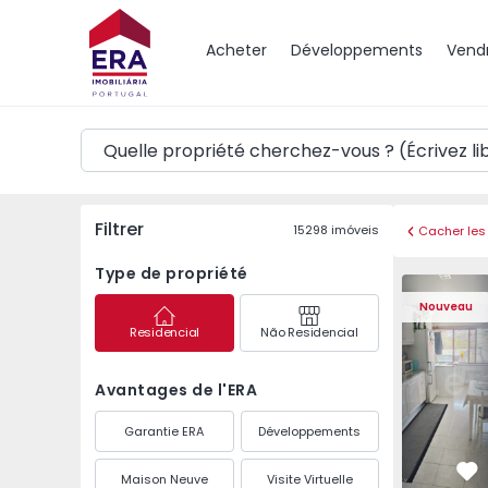
Carte
Acheter
Développements
Vend
Filtrer
15298
imóveis
Cacher les 
Type de propriété
Appartement T1 Vila 
Appartemen
Nouveau
Residencial
Não Residencial
Avantages de l'ERA
Garantie ERA
Développements
Maison Neuve
Visite Virtuelle
Pr