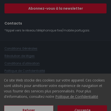
Abonnez-vous à la newsletter
Contacts
*Appel vers le réseau téléphonique fixe/mobile portugais.
Conditions Générales
Résolution de litiges
Conditions d'utilisation
Politique de Confidentialité
Livre de Réclamations
Ce site Web stocke des cookies sur votre appareil. Ces cookies
sont utilisés pour améliorer votre expérience de navigation et
Canal d'alerte
vous fournir des services plus personnalisés. Pour plus
© 2026 ERA Portugal
d'informations, consultez notre
Politique de Confidentialité
Refuser
J'accepte