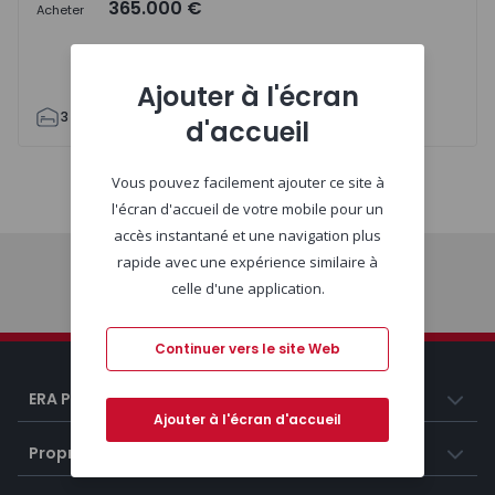
365.000 €
Acheter
Ajouter à l'écran
3
2
140
196
1
1
d'accueil
Vous pouvez facilement ajouter ce site à
Carte
Liste
l'écran d'accueil de votre mobile pour un
accès instantané et une navigation plus
rapide avec une expérience similaire à
celle d'une application.
Début
Continuer vers le site Web
ERA Portugal
Ajouter à l'écran d'accueil
Propriétés