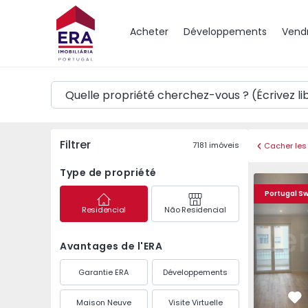
Carte
Acheter
Développements
Vend
Filtrer
7181
imóveis
Cacher les 
Type de propriété
Appartement T3 Loure
Appartemen
Portugal S
Residencial
Não Residencial
Avantages de l'ERA
Garantie ERA
Développements
Maison Neuve
Visite Virtuelle
Pr