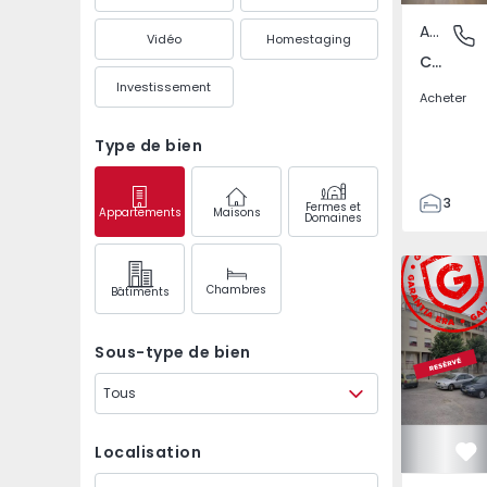
Appartement
Camarat
Vidéo
Homestaging
Camarate, Unhos e Apelação, Lisboa
Investissement
Acheter
Type de bien
3
Fermes et
Appartements
Maisons
Domaines
1
60
Apparteme
77
Chambres
Bâtiments
Sous-type de bien
Tous
Localisation
Pr