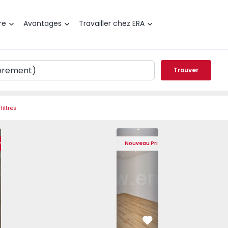
re
Avantages
Travailler chez ERA
Trouver
filtres
s, Camarate, Unhos e Apelação - 1542724 - 14
t T3 Loures, Camarate, Unhos e Apelação - 1542724 - 1
Appartement T3 Loures, Camarate, Unhos e Apelação - 154
Appartement T3 Loures, Camarate, Unhos e Apel
Appartement T3 Loures, Loures - 15614
Appartement T3 Loures, Camarate, Un
Appartement T3 Loures, Lour
Appartement T3 Loures, Ca
Appartement T3 Lo
Appartement T3 
Apparte
Appa
weet Home
Nouveau Prix
éféré
Préféré