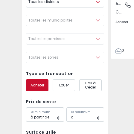
Tous les districts
Appartement
Camarat
Camarate, Unhos e Apelação, Lisboa
Toutes les municipalités
Acheter
Toutes les paroisses
2
Toutes les zones
1
59
66
Type de transaction
1
Bail à
Acheter
Louer
0
Céder
Prix de vente
Le minimum
Le maximum
Surface utile