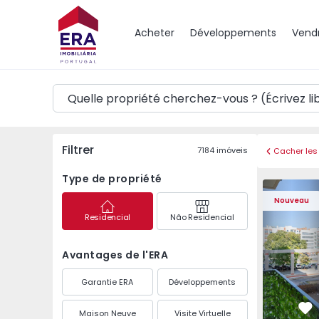
Carte
Acheter
Développements
Vend
Filtrer
7184
imóveis
Cacher les 
Type de propriété
Nouveau
Residencial
Não Residencial
Avantages de l'ERA
Garantie ERA
Développements
Maison Neuve
Visite Virtuelle
Pr