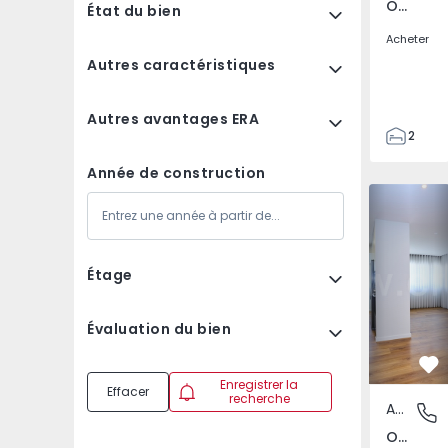
Olivais Sul, Lisboa
État du bien
Acheter
Autres caractéristiques
Autres avantages ERA
2
1
Année de construction
57
Appartement T3 Lisboa
Appartemen
57
0
Étage
Évaluation du bien
Pr
Enregistrer la
Effacer
recherche
Appartement
Olivais 
Olivais Sul, Lisboa