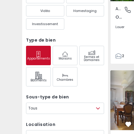
Appartement
Olivais 
Vidéo
Homestaging
Olivais Sul, Lisboa
Investissement
Louer
Type de bien
2
Fermes et
Appartements
Maisons
Domaines
2
92
Appartement T3 Lisboa
Appartemen
92
Chambres
Bâtiments
1
2
Sous-type de bien
Tous
Localisation
Pr