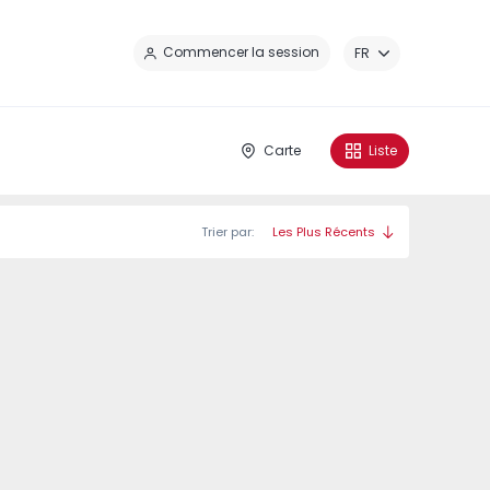
Fe
Commencer la session
FR
Carte
Liste
Trier par:
Les Plus Récents
IO - 8
VALRIO - 7
VALRIO - 6