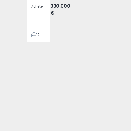
390.000
Acheter
€
3
1
80
Residences - 1
O'LIVING New Urban Residences - 1
O'LIVING New Urban Residences
80
1