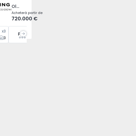
Olivais, Lisboa
Acheter
à partir de
720.000 €
x
3
Plus
3