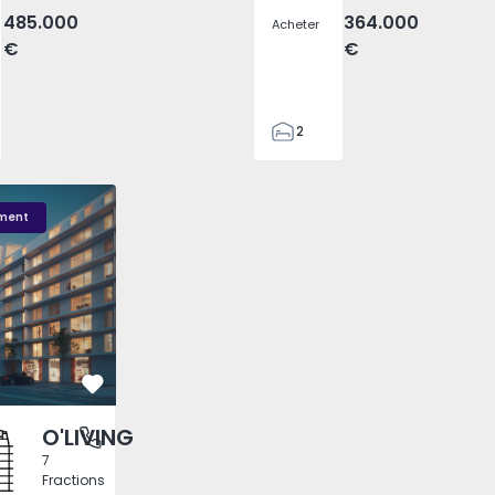
485.000
364.000
Acheter
€
€
2
1
58
1
New Urban Residences - 3
O'LIVING - 2
O'LIVING New Urban 
58
ment
2
Préféré
O'LIVING
 Lisboa
7
Fractions