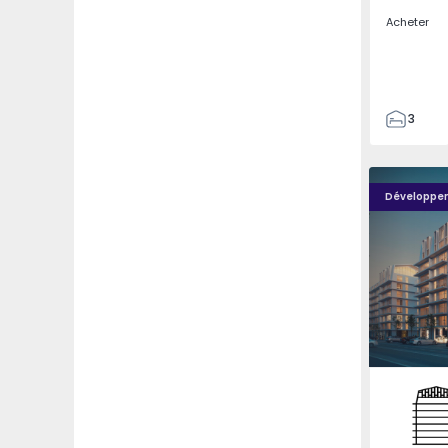
Acheter
3
2
85
O'LIVING New Urban Residences - 
O'LIVING 
85
Développe
1
Olivais,