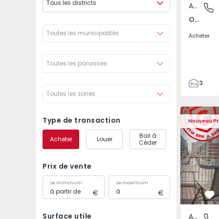
Tous les districts
Appartement
Olivais 
Olivais Sul, Lisboa
Toutes les municipalités
Acheter
Toutes les paroisses
3
Toutes les zones
1
74
Appartement T1 Lisboa
Appartemen
74
Type de transaction
Nouveau Pr
3
Bail à
Acheter
Louer
Céder
Prix de vente
Le minimum
Le maximum
Pr
Surface utile
Appartement
Olivais 