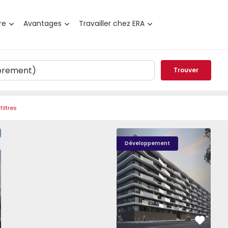
re
Avantages
Travailler chez ERA
Trouver
filtres
VALRIO - 2
VALRIO - 1
VALR
Développement
éféré
Préféré