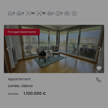
3
2
98
98
1
3
 2
Appartement T4 com Luxe Lisboa, Lumiar - 1547967 - 15
Ap
Portugal Sweet Home
Précédent
Suiv
Préf
Appartement
Lumiar, Lisboa
Lumiar, Lisboa
1.100.000 €
Acheter