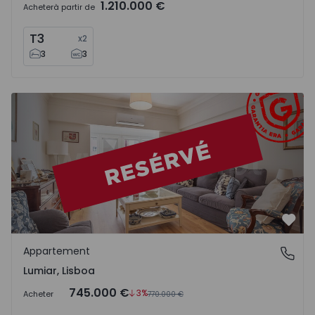
1.210.000 €
Acheter
à partir de
T3
x
2
3
3
Appartement T4 Lisboa, Lumiar - 1545137 - 21
Préf
Appartement
Lumiar, Lisboa
Lumiar, Lisboa
745.000 €
3%
Acheter
770.000 €