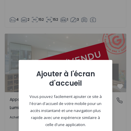
4
2
152
152
1
3
Appartement T2 Lisboa, Lumiar - 1536040 - 18
Ajouter à l'écran
d'accueil
Préf
Vous pouvez facilement ajouter ce site à
Appartement
Lumiar, Lisboa
l'écran d'accueil de votre mobile pour un
Lumiar, Lisboa
accès instantané et une navigation plus
En consultation
Acheter
rapide avec une expérience similaire à
celle d'une application.