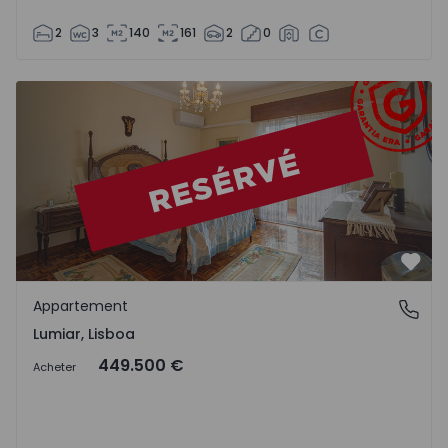
2
3
140
161
2
0
Appartement T2 Lisboa, Lumiar - 1520456 - 2
Préf
Appartement
Lumiar, Lisboa
Lumiar, Lisboa
449.500 €
Acheter