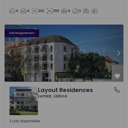
4
4
202
293
4
3
Appartement T3 Lisboa, Lumiar - 1544319 - 1
Ap
Développement
Précédent
Suiv
Préf
Layout Residences
Lumiar, Lisboa
Lumiar, Lisboa
2 Lots disponibles