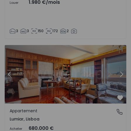
1.980 €
/mois
Louer
3
3
150
172
2
Appartement T4 Lisboa, Lumiar - 1539139 - 47
Ap
Précédent
Suiv
Préf
Appartement
Lumiar, Lisboa
Lumiar, Lisboa
680.000 €
Acheter