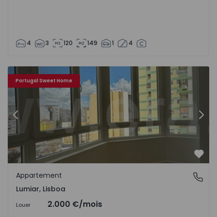
4
3
120
149
1
4
Appartement T3 Lisboa, Lumiar - 1551209 - 1
Ap
Portugal Sweet Home
Précédent
Suiv
Préf
Appartement
Lumiar, Lisboa
Lumiar, Lisboa
2.000 €
/mois
Louer