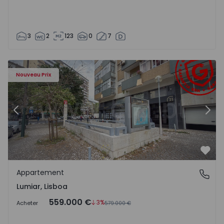
3
2
123
0
7
Appartement T3 Lisboa, Lumiar - 1547324 - 16
Ap
Nouveau Prix
Précédent
Suiv
Préf
Appartement
Lumiar, Lisboa
Lumiar, Lisboa
559.000 €
3%
Acheter
579.000 €