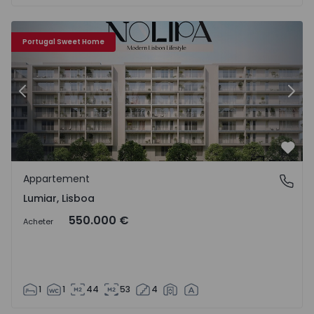
Appartement T1 Lisboa, Lumiar - 1504600 - 1
Ap
Portugal Sweet Home
Précédent
Suiv
Préf
Appartement
Lumiar, Lisboa
Lumiar, Lisboa
550.000 €
Acheter
1
1
44
53
4