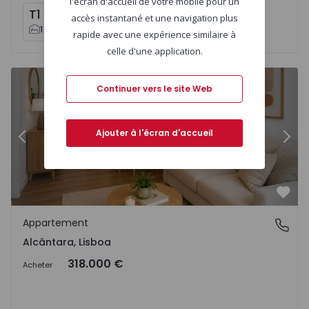
l'écran d'accueil de votre mobile pour un
T1
T2
T3
x
1
x
2
x
2
accès instantané et une navigation plus
1
2
2
2
3
2
rapide avec une expérience similaire à
celle d'une application.
05571 - 28
Appartement T1 com Nouveau Lisboa, Alcântara - 150557
Ap
Continuer vers le site Web
Ajouter à l'écran d'accueil
Précédent
Suiv
Préf
Appartement
Alcântara, Lisboa
Alcântara, Lisboa
318.000 €
Acheter