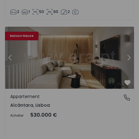
2
1
50
60
2
Appartement T2 Lisboa, Lisboa - 1535736 - 4
Ap
Maison Neuve
Précédent
Suiv
Préf
Appartement
Alcântara, Lisboa
Alcântara, Lisboa
530.000 €
Acheter