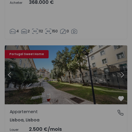
368.000 €
Acheter
4
2
112
150
0
Appartement T2 Lisboa, Lisboa - 1562082 - 25
Ap
Portugal Sweet Home
Précédent
Suiv
Préf
Appartement
Lisboa, Lisboa
Lisboa, Lisboa
2.500 €
/mois
Louer