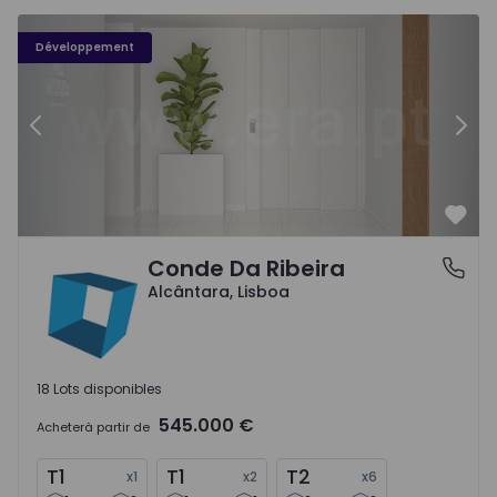
Appartement T1 Lisboa, Alcântara - 1455076 - 1
Ap
Développement
Précédent
Suiv
Préf
Conde Da Ribeira
Alcântara, Lisboa
Alcântara, Lisboa
18 Lots disponibles
545.000 €
Acheter
à partir de
T1
T1
T2
x
1
x
2
x
6