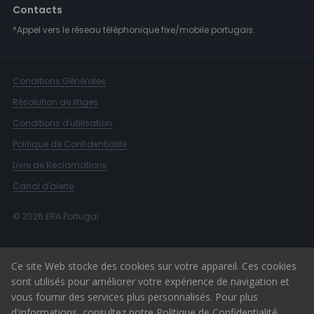
Contacts
*Appel vers le réseau téléphonique fixe/mobile portugais.
Conditions Générales
Résolution de litiges
Conditions d'utilisation
Politique de Confidentialité
Livre de Réclamations
Canal d'alerte
© 2026 ERA Portugal
Ce site Web stocke des cookies sur votre appareil. Ces cookies
sont utilisés pour améliorer votre expérience de navigation et
vous fournir des services plus personnalisés. Pour plus
d'informations, consultez notre
Politique de Confidentialité