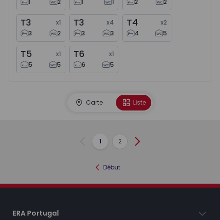
1
2
1
1
2
2
T3
T3
T4
x
1
x
4
x
2
3
2
3
3
4
5
T5
T6
x
1
x
1
5
5
6
5
Carte
Liste
1
2
Précédent
Suivant
Début
ERA Portugal