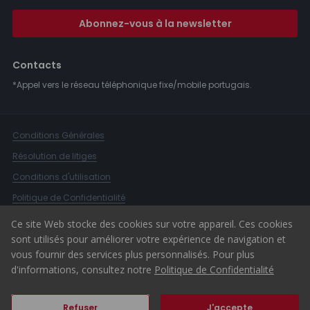
Abonnez-vous à la newsletter
Contacts
*Appel vers le réseau téléphonique fixe/mobile portugais.
Conditions Générales
Résolution de litiges
Conditions d'utilisation
Politique de Confidentialité
Livre de Réclamations
Ce site Web stocke des cookies sur votre appareil. Ces cookies
sont utilisés pour améliorer votre expérience de navigation et
Canal d'alerte
vous fournir des services plus personnalisés. Pour plus
© 2026 ERA Portugal
d'informations, consultez notre
Politique de Confidentialité
Refuser
J'accepte