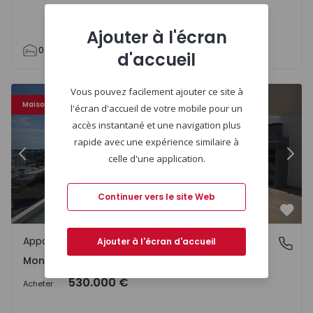
Ajouter à l'écran
0
1
65
80
1
1
d'accueil
Appartement T2 Faro, Montenegro - 1401277 - 9
Ap
Vous pouvez facilement ajouter ce site à
Maison Neuve
l'écran d'accueil de votre mobile pour un
accès instantané et une navigation plus
rapide avec une expérience similaire à
celle d'une application.
Précédent
Suiv
Continuer vers le site Web
Préf
Appartement
Montenegro, Faro
Ajouter à l'écran d'accueil
Montenegro, Faro
530.000 €
Acheter