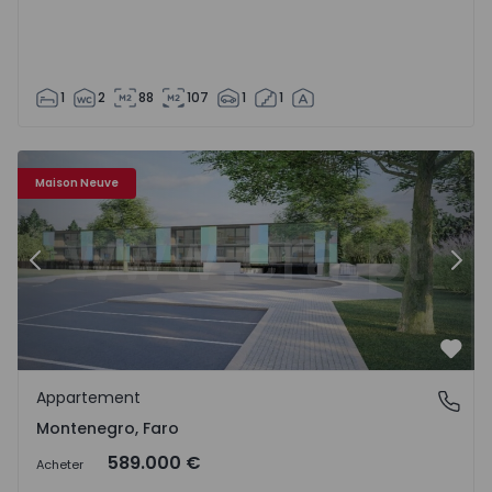
1
2
88
107
1
1
Appartement T0 Faro, Montenegro - 1496005 - 4
Ap
Maison Neuve
Précédent
Suiv
Préf
Appartement
Montenegro, Faro
Montenegro, Faro
589.000 €
Acheter