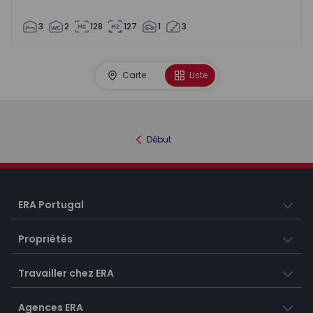
3
2
128
127
1
3
Carte
Liste
Début
ERA Portugal
Propriétés
Travailler chez ERA
Agences ERA