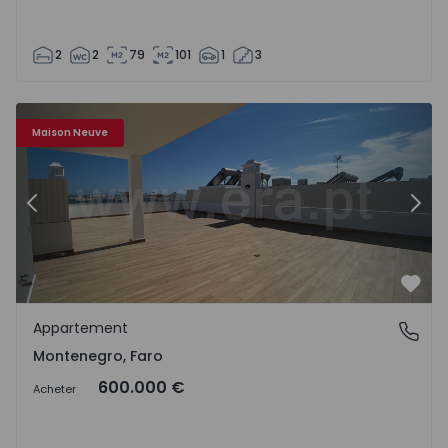
2
2
79
101
1
3
Appartement T3 Faro, Montenegro - 1401269 - 17
Ap
Maison Neuve
Précédent
Suiv
Préf
Appartement
Montenegro, Faro
Montenegro, Faro
600.000 €
Acheter