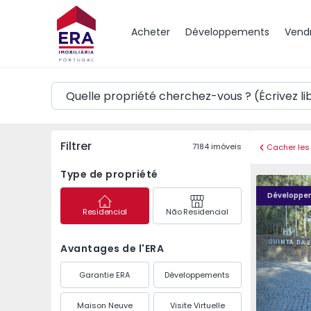
Carte
Acheter
Développements
Vend
Filtrer
7184
imóveis
Cacher les 
Type de propriété
Quinta da Barca - 2
Quinta da 
Développe
Residencial
Não Residencial
Avantages de l'ERA
Garantie ERA
Développements
Maison Neuve
Visite Virtuelle