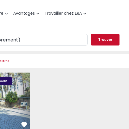
re
Avantages
Travailler chez ERA
Trouver
filtres
Barca - 1
Quinta da Barca - 6
Quinta da Barca - 5
ment
Préféré