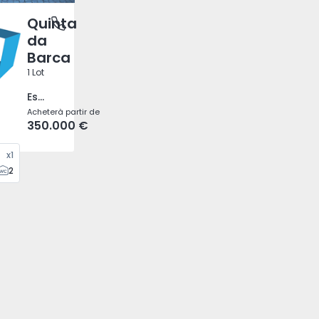
Quinta
de, Marinhas e Gandra, Braga
da
Barca
1 Lot
Esposende, Marinhas e Gandra, Braga
Acheter
à partir de
350.000 €
x
1
2