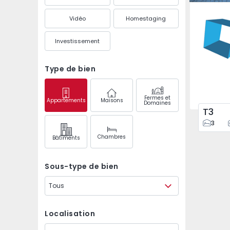
Esposen
Vidéo
Homestaging
Investissement
Type de bien
Fermes et
Appartements
Maisons
Domaines
T3
3
Chambres
Bâtiments
Sous-type de bien
Tous
Localisation