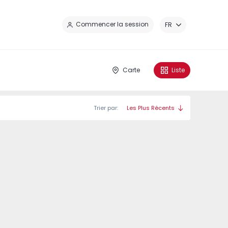
Fe
Commencer la session
FR
Carte
Liste
Trier par:
Les Plus Récents
Quinta da Barca - 4
Quinta da Barca - 3
Quinta 