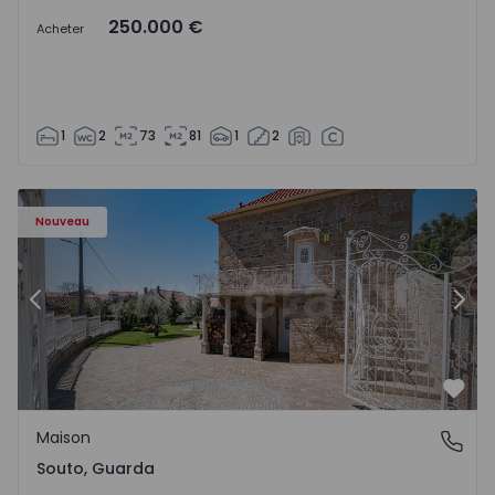
250.000 €
Acheter
1
2
73
81
1
2
Maison T4 Sabugal, Souto - 1575640 - 10
Ma
Nouveau
Précédent
Suiv
Préf
Maison
Souto, Guarda
Souto, Guarda