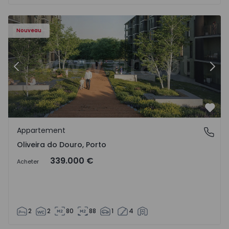
- 1575522 - 8
Appartement T2 Vila Nova de Gaia, Oliveira do Douro - 15
Ap
Nouveau
Précédent
Suiv
Préf
Appartement
Oliveira do Douro, Porto
Oliveira do Douro, Porto
339.000 €
Acheter
2
2
80
88
1
4