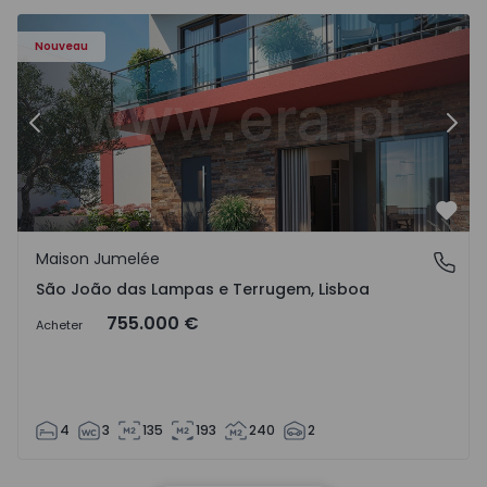
Nouveau
Précédent
Suiv
Préf
Maison Jumelée
São João das Lampas e Terrugem, Lisboa
São João das Lampas e Terrugem, Lisboa
755.000 €
Acheter
4
3
135
193
240
2