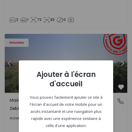
2
1
72
83
0
- 1566201 - 43
Maison de Ville T4 Idanha-a-Nova, Zebreira e Segura - 15
Ma
Nouveau
Précédent
Suiv
Ajouter à l'écran
d'accueil
Préf
Vous pouvez facilement ajouter ce site à
Maison de Ville
Zebreira e Segura, Castelo Branco
l'écran d'accueil de votre mobile pour un
Zebreira e Segura, Castelo Branco
accès instantané et une navigation plus
79.000 €
Acheter
rapide avec une expérience similaire à
celle d'une application.