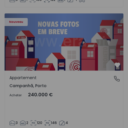
Appartement T3 Porto, Campanhã - 1575504 - 1
Nouveau
Préf
Appartement
Campanhã, Porto
Campanhã, Porto
240.000 €
Acheter
3
2
120
146
4