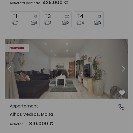
425.000 €
Acheter
à partir de
T1
T3
T4
x
1
x
2
x
1
1
1
3
2
4
3
Appartement T2 Moita, Alhos Vedros - 1572464 - 1
Ap
Nouveau
Précédent
Suiv
Préf
Appartement
Alhos Vedros, Moita
Alhos Vedros, Moita
310.000 €
Acheter