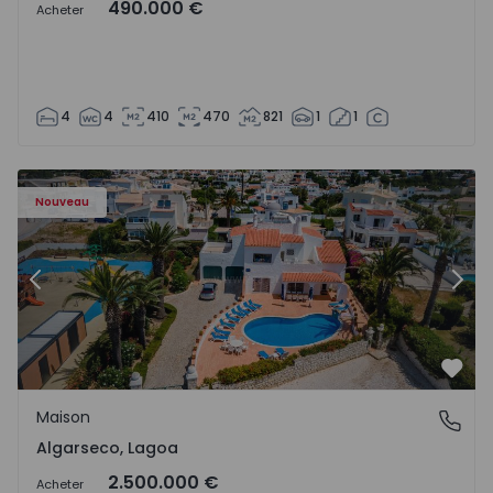
490.000 €
Acheter
4
4
410
470
821
1
1
Maison T6 Lagoa, Algarseco - 1523918 - 51
Ma
Nouveau
Précédent
Suiv
Préf
Maison
Algarseco, Lagoa
Algarseco, Lagoa
2.500.000 €
Acheter