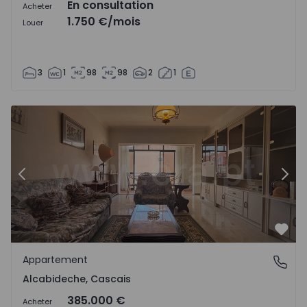
En consultation
Acheter
1.750 €
/mois
Louer
3
1
98
98
2
1
Appartement T2 Cascais, Alcabideche - 1553856 - 18
Ap
Précédent
Suiv
Préf
Appartement
Alcabideche, Cascais
Alcabideche, Cascais
385.000 €
Acheter