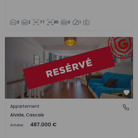
3
2
77
85
0
1
Appartement T3 Cascais, Alvide - 1561915 - 6
Préf
Appartement
Alvide, Cascais
Alvide, Cascais
487.000 €
Acheter