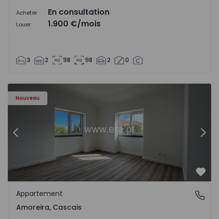
En consultation
Acheter
1.900 €
/mois
Louer
3
2
98
98
2
0
Appartement T3 Cascais, Amoreira - 1570993 - 10
Ap
Nouveau
Précédent
Suiv
Préf
Appartement
Amoreira, Cascais
Amoreira, Cascais