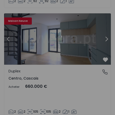
2
2
92
92
2
1
Appartement T2 Cascais, Centro - 1529462 - 3
Ap
Maison Neuve
Précédent
Suiv
Préf
Duplex
Centro, Cascais
Centro, Cascais
660.000 €
Acheter
2
2
105
105
2
1