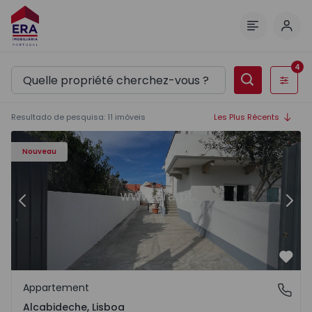
Comm
Menu
4
Filtres
Resultado de pesquisa
:
11
imóveis
Les Plus Récents
Appartement T3 Cascais, Amoreira - 1574097 - 13
Ap
Nouveau
Précédent
Suiv
Préf
Appartement
Alcabideche, Lisboa
Alcabideche, Lisboa