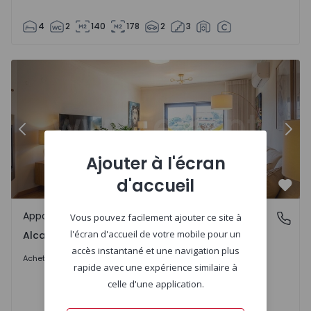
4
2
140
178
2
3
Appartement T2 Cascais, Alcabideche - 1549147 - 28
Ap
Précédent
Suiv
Ajouter à l'écran
d'accueil
Préf
Appartement
Alcabideche, Lisboa
Vous pouvez facilement ajouter ce site à
l'écran d'accueil de votre mobile pour un
Alcabideche, Lisboa
accès instantané et une navigation plus
675.000 €
Acheter
rapide avec une expérience similaire à
celle d'une application.