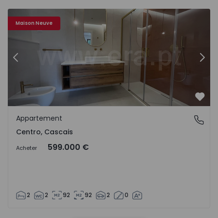
Appartement T2 Cascais, Centro - 1529461 - 17
Ap
Maison Neuve
Précédent
Suiv
Préf
Appartement
Centro, Cascais
Centro, Cascais
599.000 €
Acheter
2
2
92
92
2
0