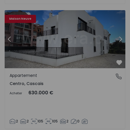
Appartement T2 Cascais, Centro - 1529460 - 26
Ap
Maison Neuve
Précédent
Suiv
Préf
Appartement
Centro, Cascais
Centro, Cascais
630.000 €
Acheter
2
2
105
105
2
0