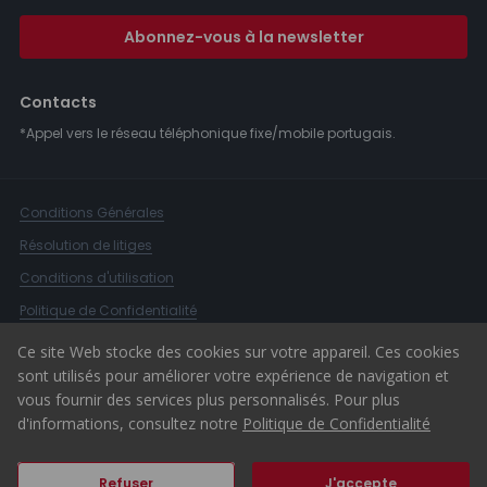
Abonnez-vous à la newsletter
Contacts
*Appel vers le réseau téléphonique fixe/mobile portugais.
Conditions Générales
Résolution de litiges
Conditions d'utilisation
Politique de Confidentialité
Livre de Réclamations
Ce site Web stocke des cookies sur votre appareil. Ces cookies
sont utilisés pour améliorer votre expérience de navigation et
Canal d'alerte
vous fournir des services plus personnalisés. Pour plus
© 2026 ERA Portugal
d'informations, consultez notre
Politique de Confidentialité
Refuser
J'accepte