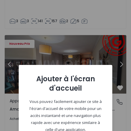
3
3
141
157
2
5
adalena, Cepelos e Gatão - 1544176 - 12
Appartement T3 Amarante, Amarante (São Gonçalo), Madal
Ap
Nouveau Prix
Précédent
Suiv
Ajouter à l'écran
d'accueil
Préf
Appartement
Amarante (São Gonçalo), Madalena, Cepelos e Gatão, P
Vous pouvez facilement ajouter ce site à
l'écran d'accueil de votre mobile pour un
Amarante (São Gonçalo), Madalena, Cepelos e Gatão, Porto
accès instantané et une navigation plus
280.000 €
5%
Acheter
295.000 €
rapide avec une expérience similaire à
celle d'une application.