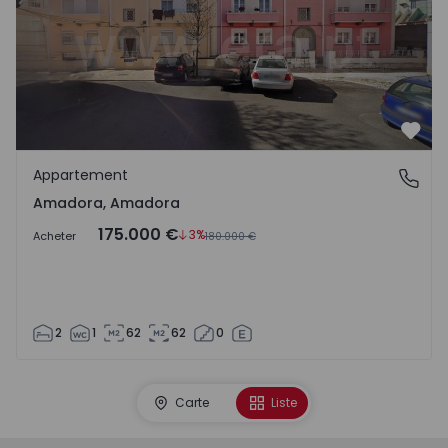
Préf
Appartement
Amadora, Amadora
Amadora, Amadora
175.000 €
3%
Acheter
180.000 €
2
1
62
62
0
Carte
Liste