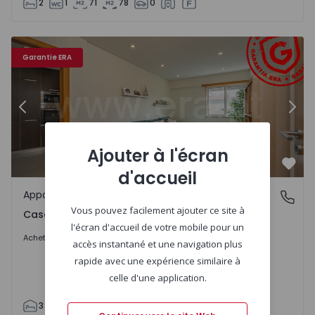
2
1
71
78
0
 20
Appartement Amadora, Casal de São Brás - 1544122 - 4
Ap
Garantie ERA
Précédent
Suiv
Ajouter à l'écran
Préf
d'accueil
Appartement
Casal de São Brás, Amadora
Vous pouvez facilement ajouter ce site à
Casal de São Brás, Amadora
l'écran d'accueil de votre mobile pour un
369.000 €
Acheter
accès instantané et une navigation plus
rapide avec une expérience similaire à
celle d'une application.
3
2
85
90