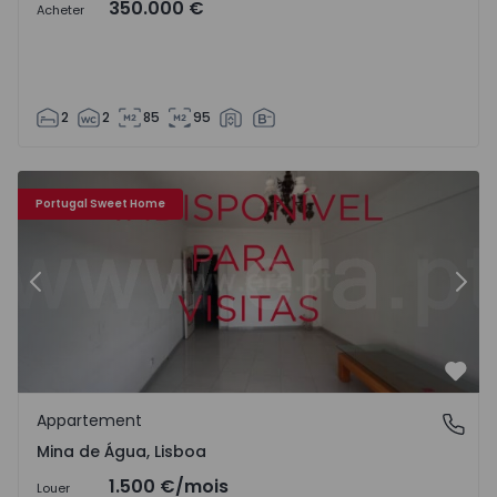
350.000 €
Acheter
2
2
85
95
16
Appartement T3 Amadora, Mina de Água - 1510529 - 17
Ap
Portugal Sweet Home
Précédent
Suiv
Préf
Appartement
Mina de Água, Lisboa
Mina de Água, Lisboa
1.500 €
/mois
Louer