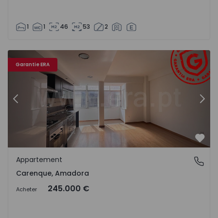
1
1
46
53
2
Appartement T2 Amadora, Carenque - 1551085 - 24
Ap
Garantie ERA
Précédent
Suiv
Préf
Appartement
Carenque, Amadora
Carenque, Amadora
245.000 €
Acheter