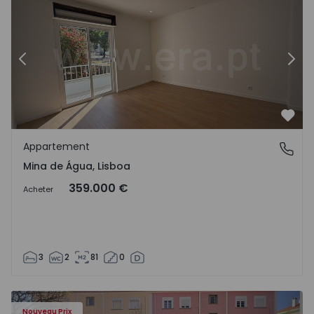
Précédent
Suiv
Préf
Appartement
Mina de Água, Lisboa
Mina de Água, Lisboa
359.000 €
Acheter
3
2
81
0
Nouveau Prix