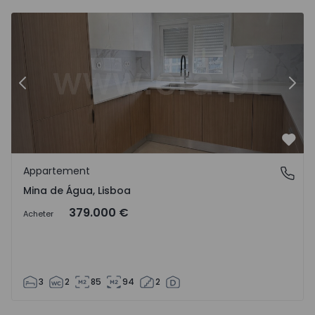
9
Appartement T3 Amadora, Mina de Água - 1537474 - 10
Ap
Précédent
Suiv
Préf
Appartement
Mina de Água, Lisboa
Mina de Água, Lisboa
379.000 €
Acheter
3
2
85
94
2