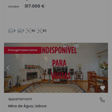
317.000 €
Acheter
2
1
80
80
38
Appartement T2 Amadora, Mina de Água - 1566992 - 27
Ap
Portugal Sweet Home
Précédent
Suiv
Préf
Appartement
Mina de Água, Lisboa
Mina de Água, Lisboa