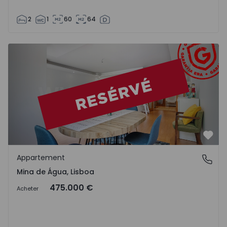
2
1
60
64
Appartement T3 Amadora, Mina de Água - 1551887 - 52
Préf
Appartement
Mina de Água, Lisboa
Mina de Água, Lisboa
475.000 €
Acheter