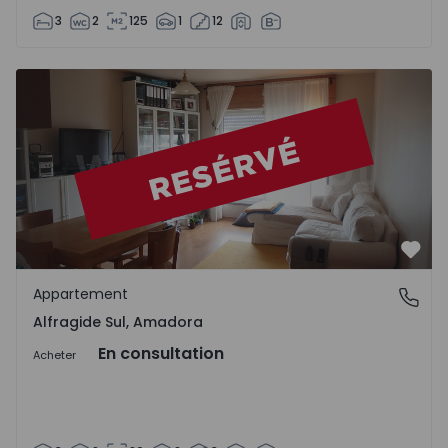
3
2
125
1
12
Appartement T3 Amadora, Alfragide Sul - 1100521 - 1
Préf
Appartement
Alfragide Sul, Amadora
Alfragide Sul, Amadora
En consultation
Acheter