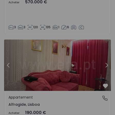
570.000 €
Acheter
3
3
120
135
1
6
Appartement T0 Amadora, Alfragide - 1532397 - 4
Ap
Précédent
Suiv
Préf
Appartement
Alfragide, Lisboa
Alfragide, Lisboa
190.000 €
Acheter