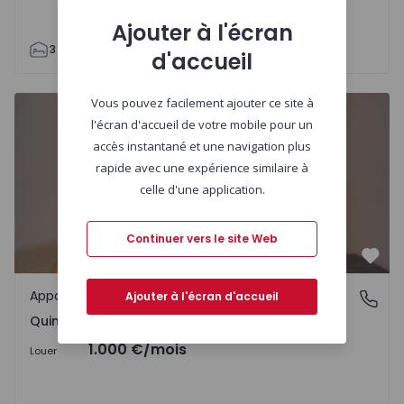
Ajouter à l'écran
3
2
82
0
3
d'accueil
Appartement T2 Amadora, Quinta Grande - 1497803 - 1
Vous pouvez facilement ajouter ce site à
l'écran d'accueil de votre mobile pour un
accès instantané et une navigation plus
rapide avec une expérience similaire à
celle d'une application.
Continuer vers le site Web
Préf
Appartement
Quinta Grande, Amadora
Ajouter à l'écran d'accueil
Quinta Grande, Amadora
1.000 €
/mois
Louer