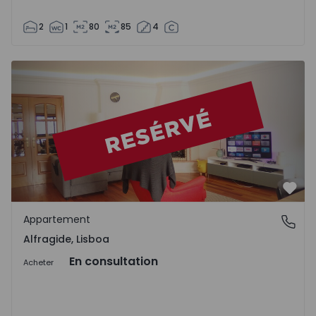
2
1
80
85
4
Appartement T3 Amadora, Alfragide - 1105103 - 1
Préf
Appartement
Alfragide, Lisboa
Alfragide, Lisboa
En consultation
Acheter