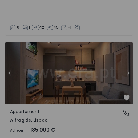
0
1
42
45
-1
Appartement T0 Amadora, Alfragide - 1528466 - 12
Ap
Précédent
Suiv
Préf
Appartement
Alfragide, Lisboa
Alfragide, Lisboa
185.000 €
Acheter