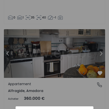
0
1
35
40
-1
Appartement T3 Amadora, Alfragide - 1521464 - 13
Ap
Précédent
Suiv
Préf
Appartement
Alfragide, Amadora
Alfragide, Amadora
360.000 €
Acheter