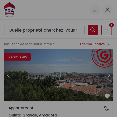
Comm
Menu
4
Filtres
Resultado de pesquisa
:
8
imóveis
Les Plus Récents
 1
Appartement T2 Amadora, Quinta Grande - 1547015 - 15
Ap
Garantie ERA
Précédent
Suiv
Préf
Appartement
Quinta Grande, Amadora
Quinta Grande, Amadora