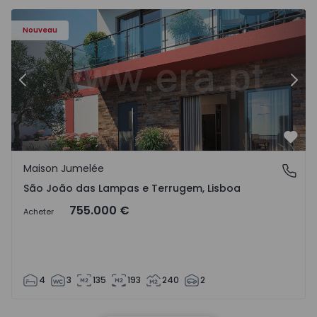
Nouveau
Précédent
Suiv
Préf
Maison Jumelée
São João das Lampas e Terrugem, Lisboa
São João das Lampas e Terrugem, Lisboa
755.000 €
Acheter
4
3
135
193
240
2