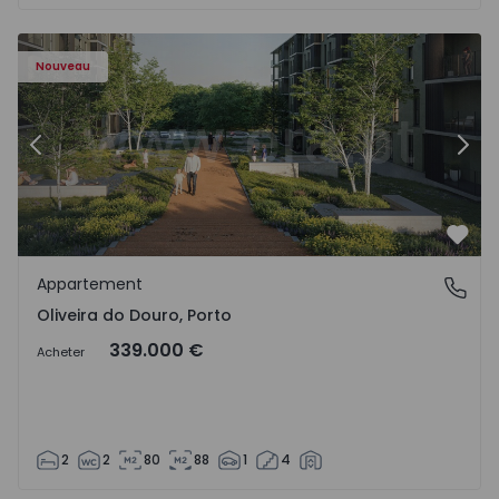
- 1575522 - 8
Appartement T2 Vila Nova de Gaia, Oliveira do Douro - 15
Ap
Nouveau
Précédent
Suiv
Préf
Appartement
Oliveira do Douro, Porto
Oliveira do Douro, Porto
339.000 €
Acheter
2
2
80
88
1
4