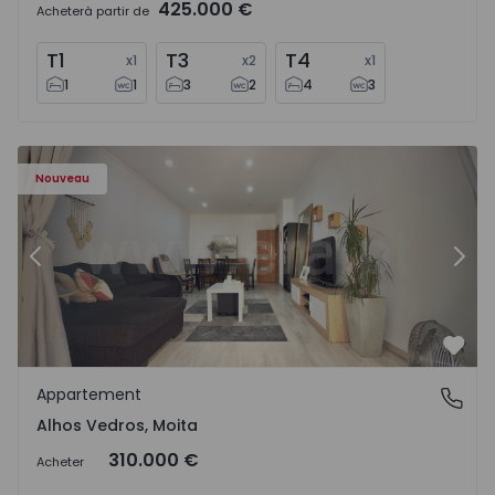
425.000 €
Acheter
à partir de
T1
T3
T4
x
1
x
2
x
1
1
1
3
2
4
3
Appartement T2 Moita, Alhos Vedros - 1572464 - 1
Ap
Nouveau
Précédent
Suiv
Préf
Appartement
Alhos Vedros, Moita
Alhos Vedros, Moita
310.000 €
Acheter