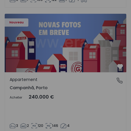
Appartement T3 Porto, Campanhã - 1575504 - 1
Nouveau
Préf
Appartement
Campanhã, Porto
Campanhã, Porto
240.000 €
Acheter
3
2
120
146
4