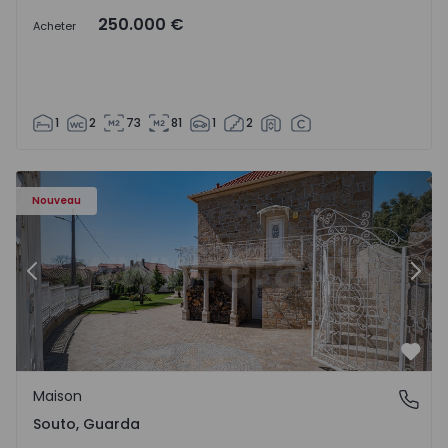
250.000 €
Acheter
1
2
73
81
1
2
Maison T4 Sabugal, Souto - 1575640 - 10
Ma
Nouveau
Précédent
Suiv
Préf
Maison
Souto, Guarda
Souto, Guarda