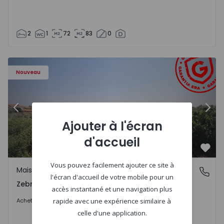
2
1
72
83
0
- 1566201 - 43
Maison de Ville T4 Idanha-a-Nova, Zebreira e Segura - 15
Ma
Nouveau
Précédent
Suiv
Ajouter à l'écran
d'accueil
Préf
Vous pouvez facilement ajouter ce site à
Maison de Ville
Zebreira e Segura, Castelo Branco
l'écran d'accueil de votre mobile pour un
Zebreira e Segura, Castelo Branco
accès instantané et une navigation plus
79.000 €
Acheter
rapide avec une expérience similaire à
celle d'une application.