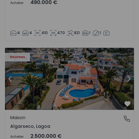
490.000 €
Acheter
4
4
410
470
821
1
1
Maison T6 Lagoa, Algarseco - 1523918 - 51
Ma
Nouveau
Précédent
Suiv
Préf
Maison
Algarseco, Lagoa
Algarseco, Lagoa
2.500.000 €
Acheter