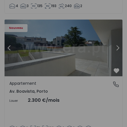
4
3
135
193
240
2
Appartement T2 Porto, Av. Boavista - 1575459 - 4
Ap
Nouveau
Précédent
Suiv
Préf
Appartement
Av. Boavista, Porto
Av. Boavista, Porto
2.300 €
/mois
Louer