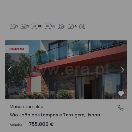
2
2
80
88
1
4
Nouveau
Précédent
Suiv
Préf
Maison Jumelée
São João das Lampas e Terrugem, Lisboa
São João das Lampas e Terrugem, Lisboa
755.000 €
Acheter