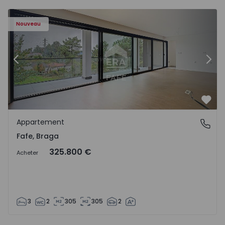
Nouveau
Précédent
Suiv
Préf
Appartement
Fafe, Braga
Fafe, Braga
325.800 €
Acheter
3
2
305
305
2