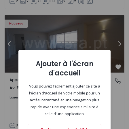
2
2
71
103
2
2
Appartement T3 Porto, Av. Boavista - 1575472 - 5
Ap
Nouveau
Précédent
Suiv
Ajouter à l'écran
Préf
d'accueil
Appartement
Av. Boavista, Porto
Vous pouvez facilement ajouter ce site à
Av. Boavista, Porto
l'écran d'accueil de votre mobile pour un
2.300 €
/mois
Louer
accès instantané et une navigation plus
rapide avec une expérience similaire à
celle d'une application.
3
2
132
142
2
4