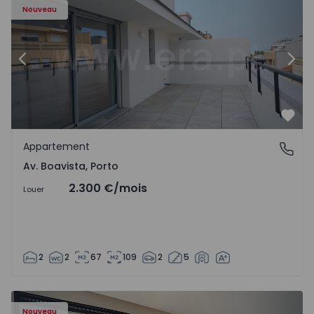
Nouveau
Précédent
Suiv
Préf
Appartement
Av. Boavista, Porto
Av. Boavista, Porto
2.300 €
/mois
Louer
2
2
67
109
2
5
Nouveau