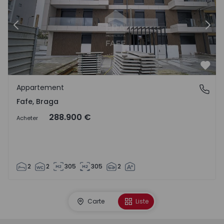
Précédent
Suiv
Préf
Appartement
Fafe, Braga
Fafe, Braga
288.900 €
Acheter
2
2
305
305
2
Carte
Liste