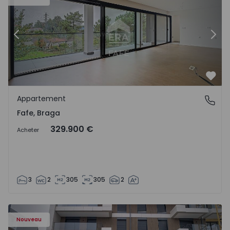
Précédent
Suiv
Préf
Appartement
Fafe, Braga
Fafe, Braga
329.900 €
Acheter
3
2
305
305
2
Nouveau