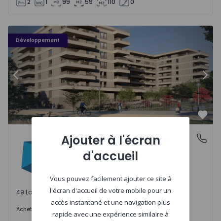
2
1
99
59
110
0
PLENO JARDIM - 3
P
Développement
Précédent
Suiv
Préf
PLENO JARDIM
Ajouter à l'écran
Águas Santas, Porto
Águas Santas, Porto
d'accueil
Vous pouvez facilement ajouter ce site à
l'écran d'accueil de votre mobile pour un
49 Lots disponibles
accès instantané et une navigation plus
242.000 €
Acheter
à partir de
rapide avec une expérience similaire à