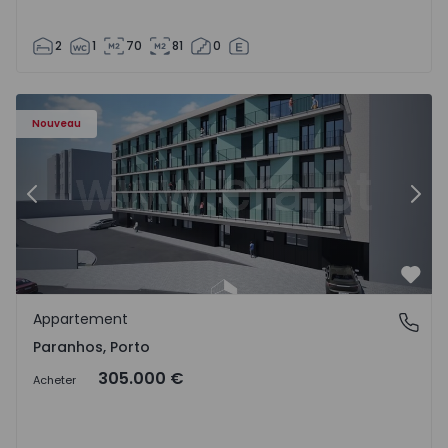
2
1
70
81
0
Appartement T1 Porto, Paranhos - 1575706 - 8
Ap
Nouveau
Précédent
Suiv
Préf
Appartement
Paranhos, Porto
Paranhos, Porto
305.000 €
Acheter