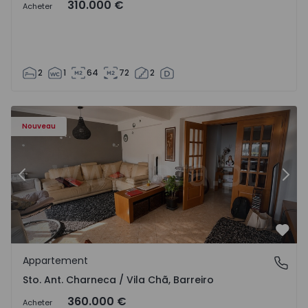
310.000 €
Acheter
2
1
64
72
2
ã - 1573477 - 14
Appartement T3 Barreiro, Sto. Ant. Charneca / Vila Chã - 
Ap
Nouveau
Précédent
Suiv
Préf
Appartement
Sto. Ant. Charneca / Vila Chã, Barreiro
Sto. Ant. Charneca / Vila Chã, Barreiro
360.000 €
Acheter