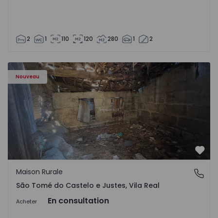
2
1
110
120
280
1
2
Maison Vila Real, São Tomé do Castelo e Justes - 1575189 
Nouveau
Préf
Maison Rurale
São Tomé do Castelo e Justes, Vila Real
São Tomé do Castelo e Justes, Vila Real
En consultation
Acheter