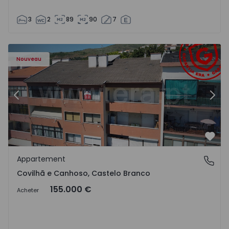
3
2
89
90
7
 - 18
Appartement T2 Covilhã, Covilhã e Canhoso - 1497806 - 1
Ap
Nouveau
Précédent
Suiv
Préf
Appartement
Covilhã e Canhoso, Castelo Branco
Covilhã e Canhoso, Castelo Branco
155.000 €
Acheter