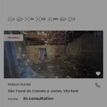
2
1
110
120
280
1
2
Maison Vila Real, São Tomé do Castelo e Justes - 1575189 
Nouveau
Préf
Maison Rurale
São Tomé do Castelo e Justes, Vila Real
São Tomé do Castelo e Justes, Vila Real
En consultation
Acheter