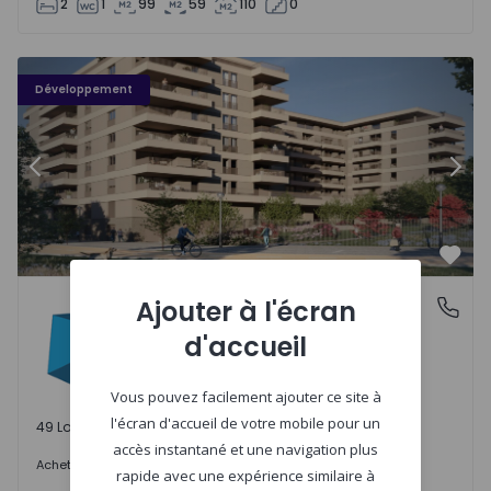
2
1
99
59
110
0
PLENO JARDIM - 3
P
Développement
Précédent
Suiv
Préf
PLENO JARDIM
Ajouter à l'écran
Águas Santas, Porto
Águas Santas, Porto
d'accueil
Vous pouvez facilement ajouter ce site à
l'écran d'accueil de votre mobile pour un
49 Lots disponibles
accès instantané et une navigation plus
242.000 €
Acheter
à partir de
rapide avec une expérience similaire à