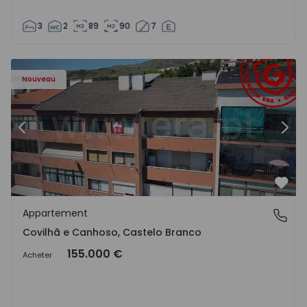
3
2
89
90
7
 - 18
Appartement T2 Covilhã, Covilhã e Canhoso - 1497806 - 1
Ap
Nouveau
Précédent
Suiv
Préf
Appartement
Covilhã e Canhoso, Castelo Branco
Covilhã e Canhoso, Castelo Branco
155.000 €
Acheter