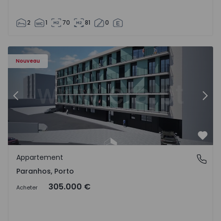
2
1
70
81
0
Appartement T1 Porto, Paranhos - 1575706 - 8
Ap
Nouveau
Précédent
Suiv
Préf
Appartement
Paranhos, Porto
Paranhos, Porto
305.000 €
Acheter