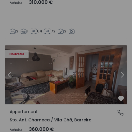
310.000 €
Acheter
2
1
64
72
2
 - 1573477 - 11
Appartement T3 Barreiro, Santo António da Charneca - 1
Ap
Nouveau
Précédent
Suiv
Préf
Appartement
Sto. Ant. Charneca / Vila Chã, Barreiro
Sto. Ant. Charneca / Vila Chã, Barreiro
360.000 €
Acheter