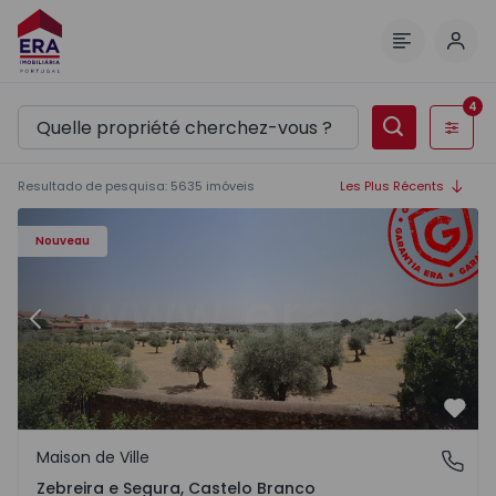
Comm
Menu
4
Filtres
Resultado de pesquisa
:
5635
imóveis
Les Plus Récents
- 1566201 - 43
Maison de Ville T4 Idanha-a-Nova, Zebreira e Segura - 15
Ma
Nouveau
Précédent
Suiv
Préf
Maison de Ville
Zebreira e Segura, Castelo Branco
Zebreira e Segura, Castelo Branco