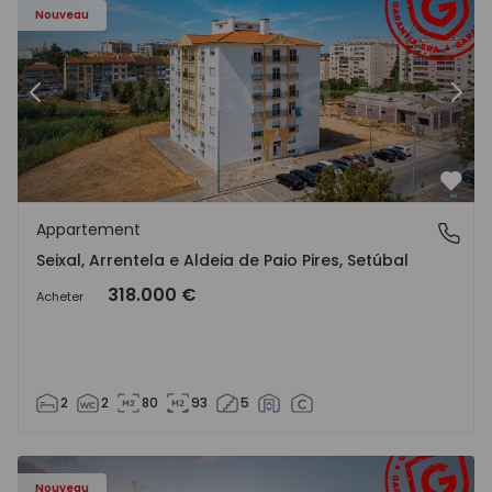
Nouveau
Précédent
Suiv
Préf
Appartement
Seixal, Arrentela e Aldeia de Paio Pires, Setúbal
Seixal, Arrentela e Aldeia de Paio Pires, Setúbal
318.000 €
Acheter
2
2
80
93
5
Maison T5 Esposende, Marinhas - 1573010 - 1
Ma
Nouveau