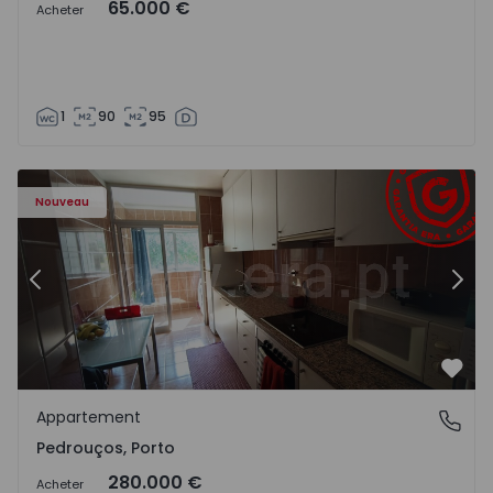
65.000 €
Acheter
1
90
95
Appartement T3 Maia, Pedrouços - 1575536 - 9
Ap
Nouveau
Précédent
Suiv
Préf
Appartement
Pedrouços, Porto
Pedrouços, Porto
280.000 €
Acheter