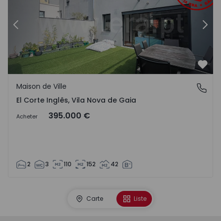
Précédent
Suiv
Préf
Maison de Ville
El Corte Inglês, Vila Nova de Gaia
El Corte Inglês, Vila Nova de Gaia
395.000 €
Acheter
2
3
110
152
42
Carte
Liste