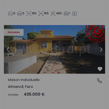
6
3
155
155
480
1
Nouveau
Précédent
Suiv
Préf
Maison Individuelle
Almancil, Faro
Almancil, Faro
435.000 €
Acheter