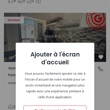
4
2
2
Appartement T5 Almada, Funchalinho - 1574997 - 1
Nouveau
Ajouter à l'écran
Préf
d'accueil
Appartement
Funchalinho, Almada
Vous pouvez facilement ajouter ce site à
Funchalinho, Almada
l'écran d'accueil de votre mobile pour un
395.000 €
Acheter
accès instantané et une navigation plus
rapide avec une expérience similaire à
celle d'une application.
2
1
95
100
2