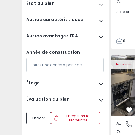
Gandra, Porto
État du bien
Acheter
Autres caractéristiques
Autres avantages ERA
0
1
Année de construction
3
Appartement T2 Odive
Appartemen
Nouveau
Étage
Évaluation du bien
Pr
Enregistrer la
Effacer
recherche
Appartement
Odivelas
Odivelas, Lisboa