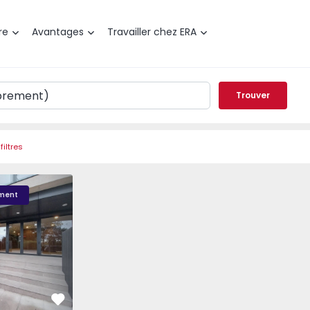
re
Avantages
Travailler chez ERA
Trouver
filtres
esidence - 1
ment
Préféré