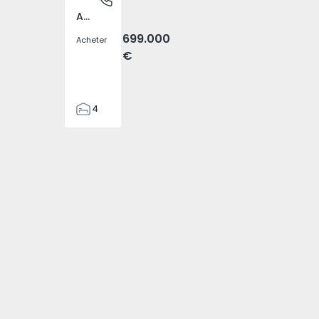
Atalaia e Alto Estanqueiro-Jardia, Setúbal
699.000
Acheter
€
4
2
110
 Caíde - 1
Nova Caíde - 3
Nova Caíde - 4
295
7500
0