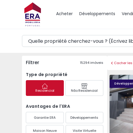
Carte
Acheter
Développements
Vend
Filtrer
15294
imóveis
Cacher les 
Type de propriété
Caulinos R
Développe
Residencial
Não Residencial
Avantages de l'ERA
Garantie ERA
Développements
Maison Neuve
Visite Virtuelle