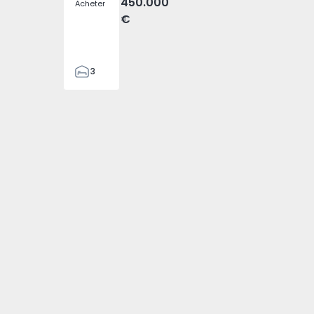
450.000
Acheter
€
3
3
127
127
161
2