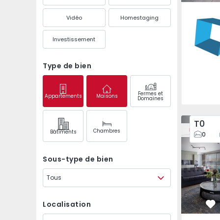
São Mam
Vidéo
Homestaging
Investissement
Type de bien
Fermes et
Appartements
Maisons
Domaines
Appartement T2 Porto
Appartemen
T0
Nouveau
Chambres
Bâtiments
0
Sous-type de bien
Tous
Localisation
Pr