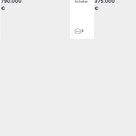
790.000
375.000
Acheter
€
€
3
3
120
1
4