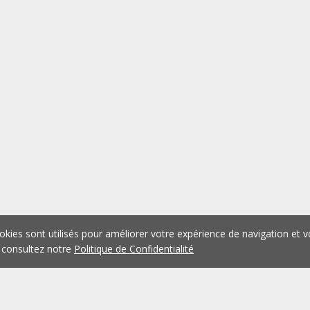
okies sont utilisés pour améliorer votre expérience de navigation et v
 consultez notre
Politique de Confidentialité
1
2
3
4
5
...
1074
Précédent
Suivant