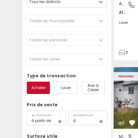
Tous les districts
Appartement
Aliados,
Aliados, Porto
Toutes les municipalités
Louer
Toutes les paroisses
2
Toutes les zones
1
93
Maison Jumelée T4 Co
Maison Jum
93
Type de transaction
Nouveau
0
Bail à
Acheter
Louer
3
Céder
Prix de vente
Le minimum
Le maximum
Pr
Surface utile
Maison Jumelée
Ourondo