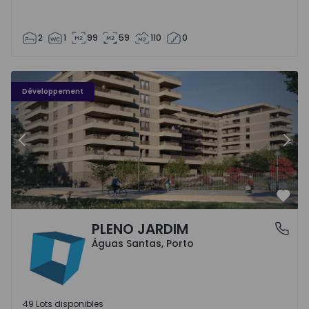
2
1
99
59
110
0
PLENO JARDIM - 3
P
Développement
Précédent
Suiv
Préf
PLENO JARDIM
Águas Santas, Porto
Águas Santas, Porto
49 Lots disponibles