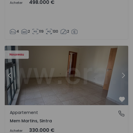
498.000 €
Acheter
4
2
119
130
2
8416 - 15
Appartement T3 Sintra, Algueirão-Mem Martins - 1528416
Ap
Nouveau
Précédent
Suiv
Préf
Appartement
Mem Martins, Sintra
Mem Martins, Sintra
330.000 €
Acheter