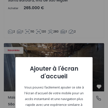
Santa Bárbara, Ilha de São Miguel
265.000 €
Acheter
2
1
110
120
280
1
2
Maison Vila Real, São Tomé do Castelo e Justes - 1575189 
Nouveau
Ajouter à l'écran
d'accueil
Vous pouvez facilement ajouter ce site à
Préf
l'écran d'accueil de votre mobile pour un
Maison Rurale
São Tomé do Castelo e Justes, Vila Real
accès instantané et une navigation plus
São Tomé do Castelo e Justes, Vila Real
rapide avec une expérience similaire à