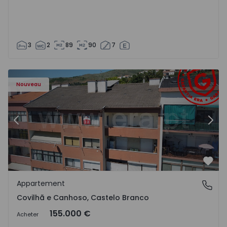
3
2
89
90
7
 - 18
Appartement T2 Covilhã, Covilhã e Canhoso - 1497806 - 1
Ap
Nouveau
Précédent
Suiv
Préf
Appartement
Covilhã e Canhoso, Castelo Branco
Covilhã e Canhoso, Castelo Branco
155.000 €
Acheter