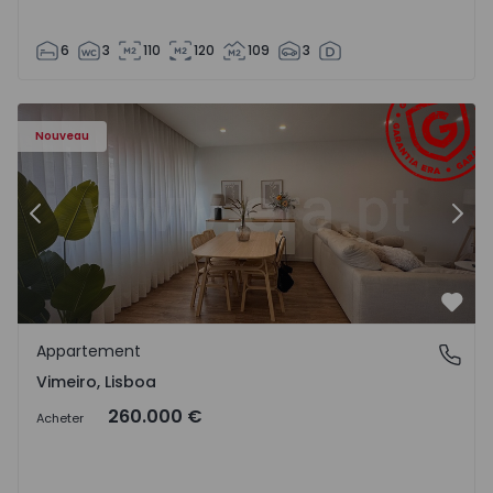
6
3
110
120
109
3
Appartement T1 Lourinhã, Vimeiro - 1575406 - 1
Ap
Nouveau
Précédent
Suiv
Préf
Appartement
Vimeiro, Lisboa
Vimeiro, Lisboa
260.000 €
Acheter