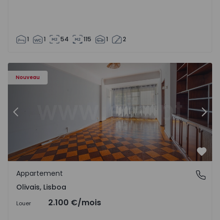
1
1
54
115
1
2
Appartement T5 Lisboa, Olivais - 1575717 - 6
Ap
Nouveau
Précédent
Suiv
Préf
Appartement
Olivais, Lisboa
Olivais, Lisboa
2.100 €
/mois
Louer