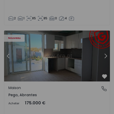
2
1
85
85
0
4
Maison T2 Abrantes, Pego - 1575171 - 9
Ma
Nouveau
Précédent
Suiv
Préf
Maison
Pego, Abrantes
Pego, Abrantes
175.000 €
Acheter