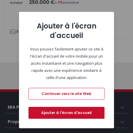
250.000 €
4%
Acheter
260.000 €
Ajouter à l'écran
3
2
92
94
1
2
d'accueil
Vous pouvez facilement ajouter ce site à
Carte
Liste
l'écran d'accueil de votre mobile pour un
accès instantané et une navigation plus
rapide avec une expérience similaire à
celle d'une application.
Début
Continuer vers le site Web
ERA Portugal
Ajouter à l'écran d'accueil
Propriétés