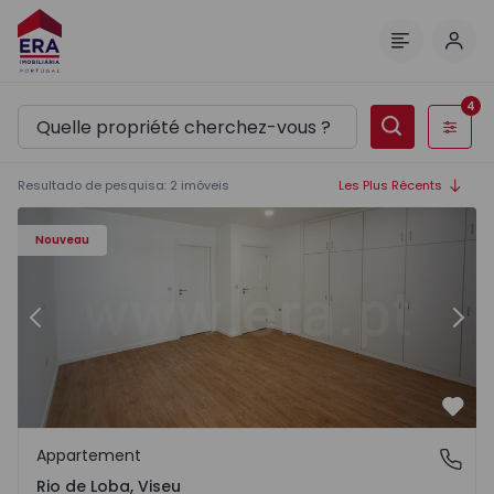
Comm
Menu
4
Filtres
Resultado de pesquisa
:
2
imóveis
Les Plus Récents
Appartement T3 Viseu, Rio de Loba - 1553324 - 1
Ap
Nouveau
Précédent
Suiv
Préf
Appartement
Rio de Loba, Viseu
Rio de Loba, Viseu