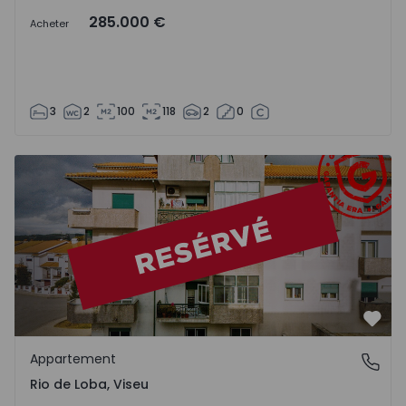
285.000 €
Acheter
3
2
100
118
2
0
Appartement T3 Viseu, Rio de Loba - 1513952 - 18
Préf
Appartement
Rio de Loba, Viseu
Rio de Loba, Viseu