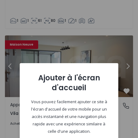
1
1
61
80
1
1
Appartement T2 Vila do Conde - 1555742 - 6
Ap
Maison Neuve
Précédent
Suiv
Ajouter à l'écran
d'accueil
Préf
Vous pouvez facilement ajouter ce site à
Appartement
Vila do Conde, Porto
l'écran d'accueil de votre mobile pour un
Vila do Conde, Porto
accès instantané et une navigation plus
630.000 €
Acheter
rapide avec une expérience similaire à
celle d'une application.