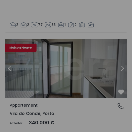
2
2
77
83
1
2
Appartement T1 Vila do Conde - 1555759 - 2
Ap
Maison Neuve
Précédent
Suiv
Préf
Appartement
Vila do Conde, Porto
Vila do Conde, Porto
340.000 €
Acheter