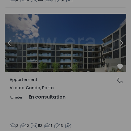
Appartement T2 Vila do Conde - 1538675 - 7
Ap
Précédent
Suiv
Préf
Appartement
Vila do Conde, Porto
Vila do Conde, Porto
En consultation
Acheter
2
2
112
1
3