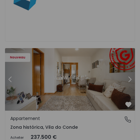
05 - 5
Appartement T1 Vila do Conde, Zona histórica - 1567905 -
Ap
Nouveau
Précédent
Suiv
Préf
Appartement
Zona histórica, Vila do Conde
Zona histórica, Vila do Conde
237.500 €
Acheter