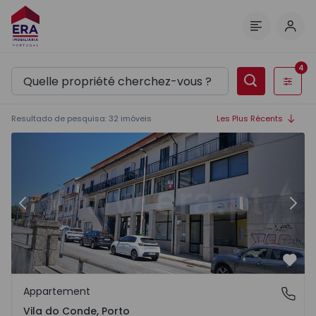
Comm
Menu
4
Filtres
Resultado de pesquisa
:
32
imóveis
Les Plus Récents
Appartement T1 Vila do Conde - 1574356 - 9
Ap
Précédent
Suiv
Préf
Appartement
Vila do Conde, Porto
Vila do Conde, Porto