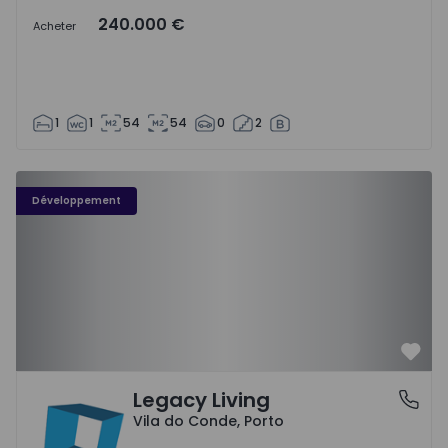
240.000 €
Acheter
1
1
54
54
0
2
Développement
Préf
Legacy Living
Vila do Conde, Porto
Vila do Conde, Porto