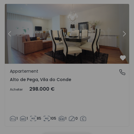
Appartement T1 Vila do Conde - 1526259 - 4
Ap
Précédent
Suiv
Préf
Appartement
Alto de Pega, Vila do Conde
Alto de Pega, Vila do Conde
298.000 €
Acheter
1
1
85
105
1
0