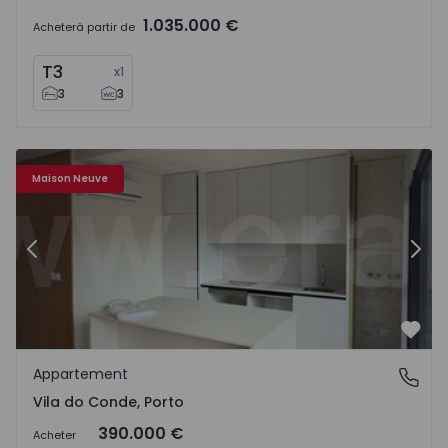
1.035.000 €
Acheter
à partir de
T3
x
1
3
3
Appartement T2 Vila do Conde - 1555699 - 6
Ap
Maison Neuve
Précédent
Suiv
Préf
Appartement
Vila do Conde, Porto
Vila do Conde, Porto
390.000 €
Acheter