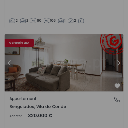
2
2
90
106
1
2
 - 8
Appartement T2 Vila do Conde, Benguiados - 1566046 - 5
Ap
Garantie ERA
Précédent
Suiv
Préf
Appartement
Benguiados, Vila do Conde
Benguiados, Vila do Conde
320.000 €
Acheter