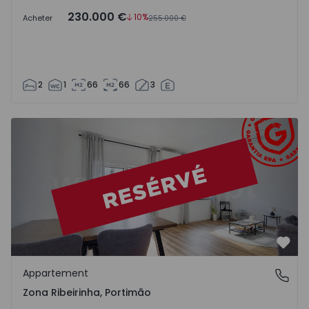
230.000 €
10%
Acheter
255.000 €
2
1
66
66
3
Appartement T2 Portimão, Zona Ribeirinha - 1556623 - 1
Préf
Appartement
Zona Ribeirinha, Portimão
Zona Ribeirinha, Portimão