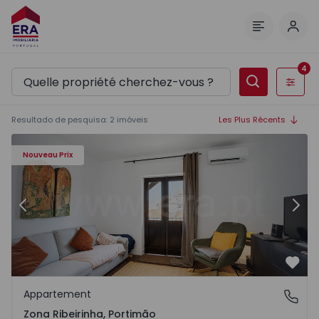
Comm
Menu
4
Filtres
Resultado de pesquisa
:
2
imóveis
Les Plus Récents
ha - 1561019 - 11
Appartement T2 com Meublé Portimão, Zona Ribeirinha -
Ap
Nouveau Prix
Précédent
Suiv
Préf
Appartement
Zona Ribeirinha, Portimão
Zona Ribeirinha, Portimão