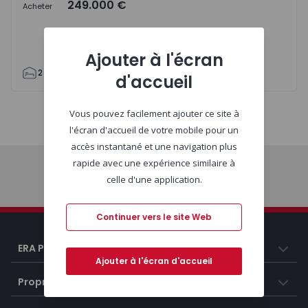
249.000 €
Acheter
Ajouter à l'écran
2
1
69
80
3
d'accueil
Vous pouvez facilement ajouter ce site à
Carte
Liste
l'écran d'accueil de votre mobile pour un
accès instantané et une navigation plus
rapide avec une expérience similaire à
celle d'une application.
Début
Continuer vers le site Web
ERA Portugal
Ajouter à l'écran d'accueil
Propriétés