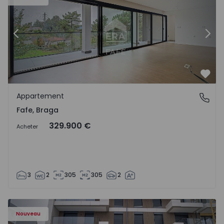
Précédent
Suiv
Préf
Appartement
Fafe, Braga
Fafe, Braga
329.900 €
Acheter
3
2
305
305
2
Nouveau