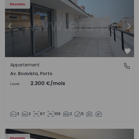
Nouveau
Précédent
Suiv
Préf
Appartement
Av. Boavista, Porto
Av. Boavista, Porto
2.300 €
/mois
Louer
2
2
67
109
2
5
Nouveau