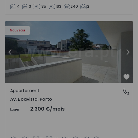
4
3
135
193
240
2
Appartement T2 Porto, Av. Boavista - 1575459 - 4
Ap
Nouveau
Précédent
Suiv
Préf
Appartement
Av. Boavista, Porto
Av. Boavista, Porto
2.300 €
/mois
Louer