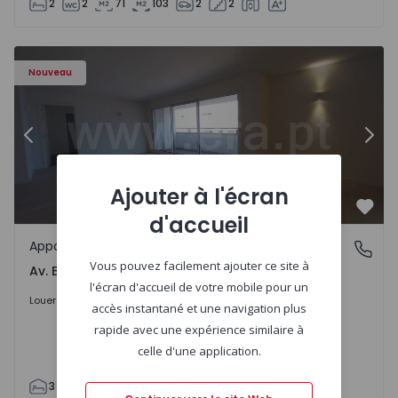
2
2
71
103
2
2
Appartement T3 Porto, Av. Boavista - 1575472 - 5
Ap
Nouveau
Précédent
Suiv
Ajouter à l'écran
Préf
d'accueil
Appartement
Av. Boavista, Porto
Vous pouvez facilement ajouter ce site à
Av. Boavista, Porto
l'écran d'accueil de votre mobile pour un
2.300 €
/mois
Louer
accès instantané et une navigation plus
rapide avec une expérience similaire à
celle d'une application.
3
2
132
142
2
4