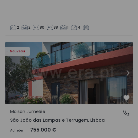
2
2
80
88
1
4
Nouveau
Précédent
Suiv
Préf
Maison Jumelée
São João das Lampas e Terrugem, Lisboa
São João das Lampas e Terrugem, Lisboa
755.000 €
Acheter