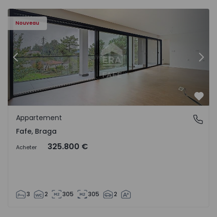
Nouveau
Précédent
Suiv
Préf
Appartement
Fafe, Braga
Fafe, Braga
325.800 €
Acheter
3
2
305
305
2