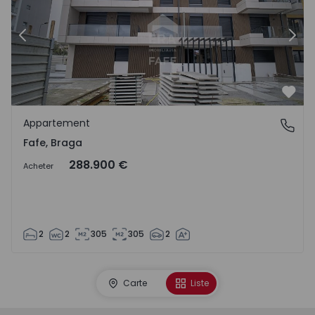
Précédent
Suiv
Préf
Appartement
Fafe, Braga
Fafe, Braga
288.900 €
Acheter
2
2
305
305
2
Carte
Liste